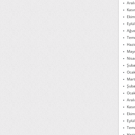
Aral
Kası
Ekim
Eylü
Ağus
Tem
Hazi
Mayı
Nisa
Şuba
Ocak
Mart
Şuba
Ocak
Aral
Kası
Ekim
Eylü
Tem
Hazi