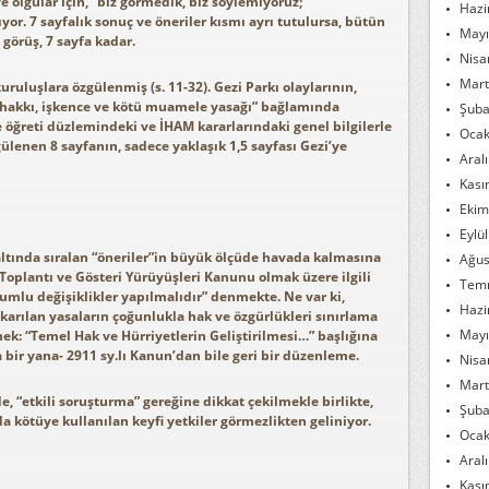
ve olgular için, “biz görmedik, biz söylemiyoruz;
Hazi
yor. 7 sayfalık sonuç ve öneriler kısmı ayrı tutulursa, bütün
Mayı
görüş, 7 sayfa kadar.
Nisa
Mart
uruluşlara özgülenmiş (s. 11-32). Gezi Parkı olaylarının,
 hakkı, işkence ve kötü muamele yasağı” bağlamında
Şuba
 öğreti düzlemindeki ve İHAM kararlarındaki genel bilgilerle
Ocak
lenen 8 sayfanın, sadece yaklaşık 1,5 sayfası Gezi’ye
Aral
Kası
Ekim
Eylü
altında sıralan “öneriler”in büyük ölçüde havada kalmasına
Ağus
 Toplantı ve Gösteri Yürüyüşleri Kanunu olmak üzere ilgili
Tem
umlu değişiklikler yapılmalıdır” denmekte. Ne var ki,
Hazi
karılan yasaların çoğunlukla hak ve özgürlükleri sınırlama
Mayı
rnek: “Temel Hak ve Hürriyetlerin Geliştirilmesi…” başlığına
 bir yana- 2911 sy.lı Kanun’dan bile geri bir düzenleme.
Nisa
Mart
e, “etkili soruşturma” gereğine dikkat çekilmekle birlikte,
Şuba
a kötüye kullanılan keyfi yetkiler görmezlikten geliniyor.
Ocak
Aral
Kası