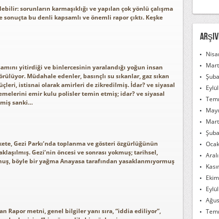
lebilir: sorunların karmaşıklığı ve yapılan çok yönlü çalışma
 sonuçta bu denli kapsamlı ve önemli rapor çıktı. Keşke
Arşiv
Nisa
Mart
aşamını yitirdiği ve binlercesinin yaralandığı yoğun insan
 görülüyor. Müdahale edenler, basınçlı su sıkanlar, gaz sıkan
Şuba
leri, istisnai olarak amirleri de zikredilmiş. İdar? ve siyasal
Eylü
emelerini emir kulu polisler temin etmiş; idar? ve siyasal
Tem
emiş sanki…
Mayı
Mart
Şuba
kete, Gezi Parkı’nda toplanma ve gösteri özgürlüğünün
Ocak
yaklaşılmış. Gezi’nin öncesi ve sonrası yokmuş; tarihsel,
Aral
rmuş, böyle bir yağma Anayasa tarafından yasaklanmıyormuş
Kası
Ekim
Eylü
Ağus
n Rapor metni, genel bilgiler yanı sıra, “iddia ediliyor”,
Tem