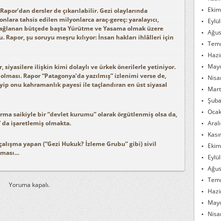
Ekim
Rapor’dan dersler de çıkarılabilir. Gezi olaylarında
 onlara tahsis edilen milyonlarca araç-gereç: yaralayıcı,
Eylü
a sağlanan bütçede başta Yürütme ve Yasama olmak üzere
Ağus
Rapor, şu soruyu meşru kılıyor: İnsan hakları ihlâlleri için
Tem
Hazi
Mayı
siyasilere ilişkin kimi dolaylı ve ürkek önerilerle yetiniyor.
olması. Rapor “Patagonya’da yazılmış” izlenimi verse de,
Nisa
p onu kahramanlık payesi ile taçlandıran en üst siyasal
Mart
Şuba
Ocak
tırma saikiyle bir “devlet kurumu” olarak örgütlenmiş olsa da,
da işaretlemiş olmakta.
Aral
Kası
 çalışma yapan (“Gezi Hukuk? İzleme Grubu” gibi) sivil
Ekim
lması…
Eylü
Ağus
Tem
Yoruma kapalı.
Hazi
Mayı
Nisa