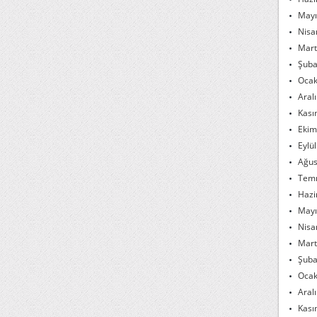
Mayı
Nisa
Mart
Şuba
Ocak
Aral
Kası
Ekim
Eylü
Ağus
Tem
Hazi
Mayı
Nisa
Mart
Şuba
Ocak
Aral
Kası