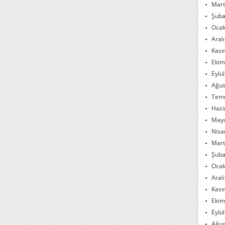
Mart
Şuba
Ocak
Aral
Kası
Ekim
Eylü
Ağus
Tem
Hazi
Mayı
Nisa
Mart
Şuba
Ocak
Aral
Kası
Ekim
Eylü
Ağus