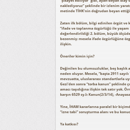
“şikâyet ediliyor” gibi, ayan-beyan olay 
naklediyoruz” şeklinde bir izlenim yaratı
metinde TİHK’nin doğrudan beyan ettiği 
Zaten ilk bölüm, bilgi edinilen örgüt ve k
“ifade ve toplanma özgürlüğü ile yaşam
değerlendirildiği 2. bölüm, büyük ölçüde
bezenmiş: mesela ifade özgürlüğüne özgü
ilişkin.
Öneriler kimin için?
Değinilen bu olumsuzluklar, beş başlık 
neden oluyor. Mesela, “başta 2911 sayılı
mevzuatta, uluslararası standartlarla uy
Gezi’den sonra “torba kanun” şeklinde çı
amacı taşıdığına ilişkin tek satır yok. Ö
karşın 6529 sy.lı Kanun(2/3/14), -Anayasa
Yine, İHAM kararlarına paralel bir biçimd
“izne tabi” soruşturma alanı ve bu konud
Ya katkısı?