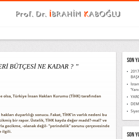
Son Y
ERİ BÜTÇESİ NE KADAR ? ”
2017
BAŞ
İsta
‘Yanı
de olsa, Türkiye İnsan Hakları Kurumu (TİHK) tarafından
YAR
DEMO
Siyas
hakları duyarlılığı sonucu. Fakat, TİHK’in varlık nedeni bu
gecikmiş bir rapor. Üstelik, TİHK kayda değer madd?-mal? ve
la gecikme, -olanak değil- “yerindelik” sorunu çerçevesinde
ilgili.
Son Y