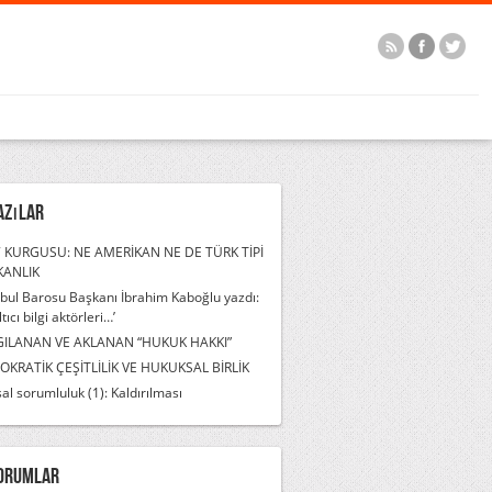
azılar
 KURGUSU: NE AMERİKAN NE DE TÜRK TİPİ
KANLIK
nbul Barosu Başkanı İbrahim Kaboğlu yazdı:
ltıcı bilgi aktörleri…’
GILANAN VE AKLANAN “HUKUK HAKKI”
KRATİK ÇEŞİTLİLİK VE HUKUKSAL BİRLİK
al sorumluluk (1): Kaldırılması
orumlar