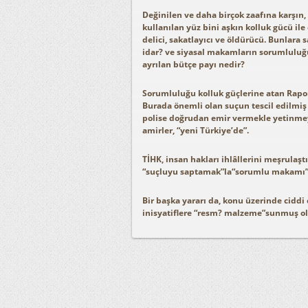
Değinilen ve daha birçok zaafına karşın, 
kullanılan yüz bini aşkın kolluk gücü ile
delici, sakatlayıcı ve öldürücü. Bunlar
idar? ve siyasal makamların sorumluluğu. 
ayrılan bütçe payı nedir?
Sorumluluğu kolluk güçlerine atan Rapor, 
Burada önemli olan suçun tescil edilmiş 
polise doğrudan emir vermekle yetinmeyi
amirler, “yeni Türkiye’de”.
TİHK, insan hakları ihlâllerini meşrulaş
“suçluyu saptamak”la“sorumlu makamı” 
Bir başka yararı da, konu üzerinde ciddi
inisyatiflere “resm? malzeme”sunmuş o