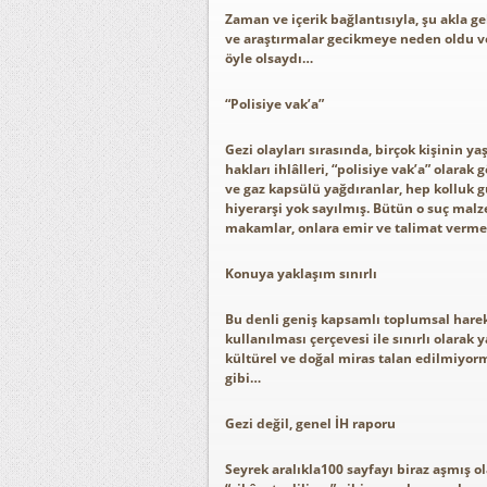
Zaman ve içerik bağlantısıyla, şu akla ge
ve araştırmalar gecikmeye neden oldu ve
öyle olsaydı…
“Polisiye vak’a”
Gezi olayları sırasında, birçok kişinin y
hakları ihlâlleri, “polisiye vak’a” olarak
ve gaz kapsülü yağdıranlar, hep kolluk güç
hiyerarşi yok sayılmış. Bütün o suç malz
makamlar, onlara emir ve talimat verm
Konuya yaklaşım sınırlı
Bu denli geniş kapsamlı toplumsal hare
kullanılması çerçevesi ile sınırlı olarak 
kültürel ve doğal miras talan edilmiyo
gibi…
Gezi değil, genel İH raporu
Seyrek aralıkla100 sayfayı biraz aşmış ola