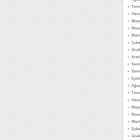
Tem
Hazi
Mayı
Nisa
Mart
Şuba
Ocak
Aral
Kası
Ekim
Eylü
Ağus
Tem
Hazi
Mayı
Nisa
Mart
Şuba
Ocak