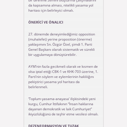
bir direnme zemini oluşturma çalışmalarını
da kapsamına alması, nitelikli yasama yol
haritası için belirleyici olmalı.
ÖNERİCİ VE ÖNALICI
27. dönemde deneyimlediğimiz opposition
(muhalefet) yerine proposition (önerme)
yaklaşımını Sn. Özgür Özel, şimdi 1. Parti
Genel Başkanı olarak sistematik ve sürekli
bir uygulamaya dönüştürebilir.
AYM’nin fazla gecikmeli olarak ve kısmen de
olsa iptal ettiği CBK-1 ve KHK-703 üzerine, 1.
Parti’nin söylem ve eylemlerinin haklılığını
pekiştirici yasama yol haritası da
belirlenmeli.
‘Toplum-yasama-anayasa’ ilişkisindeki yeni
kurgu, Cumhur İttifakının “İnsan haklarına
dayanan demokratik ve laik Cumhuriyet”
ikiyüzlülüğünü de teşhir etme vesilesi olmalı.
DEZENFORMASYON VE TUZAK