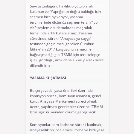
Sayı üstünlüğünü haklılık ölçütü olarak
kullanan ve “Yaptığımızı doğru bulduğu için
seçmen bize oy veriyor, yasama
tercihlerinde ölçümüz seçmen tercihi” vb
AKP söylemleri, demokratik meşruluk
temelinde artık kullanılamaz. Yasama
sürecinde, sürekli “Anayasa’ya saygı”
testinden geçirilmesi gereken Cumhur
İttifakı’nın 2017 kurgusunun amacı ile
bağdaşmadığı gibi TBMM için ters kelepçe
işlevi gördüğü, artık daha sık ve yüksek sesle
dillendirilmeli.
YASAMA KUŞATMASI
Bu çerçevede, yasa önerileri üzerinde
komisyon öncesi, komisyon aşaması, genel
kurul, Anayasa Mahkemesi süreci olmak
üzere, yapılması gerekenler üzerine “TBMM
İçtüzüğü” nü yeniden okuma gereği açık.
Komisyonlar: tam kadro ve sürekli katılmak,
Anayasallık ön incelemesi, torba ve hızlı yasa