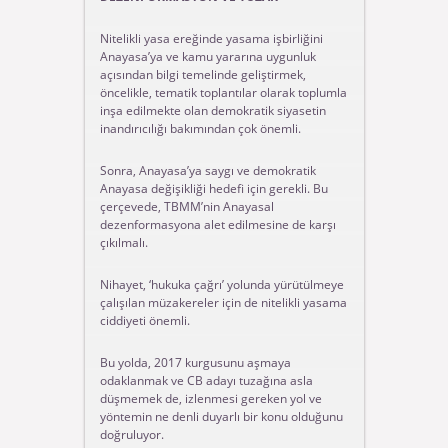
Nitelikli yasa ereğinde yasama işbirliğini
Anayasa’ya ve kamu yararına uygunluk
açısından bilgi temelinde geliştirmek,
öncelikle, tematik toplantılar olarak toplumla
inşa edilmekte olan demokratik siyasetin
inandırıcılığı bakımından çok önemli.
Sonra, Anayasa’ya saygı ve demokratik
Anayasa değişikliği hedefi için gerekli. Bu
çerçevede, TBMM’nin Anayasal
dezenformasyona alet edilmesine de karşı
çıkılmalı.
Nihayet, ‘hukuka çağrı’ yolunda yürütülmeye
çalışılan müzakereler için de nitelikli yasama
ciddiyeti önemli.
Bu yolda, 2017 kurgusunu aşmaya
odaklanmak ve CB adayı tuzağına asla
düşmemek de, izlenmesi gereken yol ve
yöntemin ne denli duyarlı bir konu olduğunu
doğruluyor.