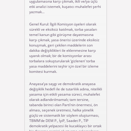
uygulamasına karşı çıkmak, ikili ve/ya üçlü
etki analizi istemek, kuşatıcı muhalefet şerhi
yazmak…
Genel Kurul: İlgili Komisyon üyeleri olarak
sürekli ve eksiksiz katılmak, torba yasaları
temel kanun gibi görüşme dayatmasına
karşı çıkmak, yasa önerisi üzerinde eksiksiz
konuşmak, geri çekilen maddelerin son
dakika değişiklikleri ile eklenmesine karşı
uyanık olmak; bir de komisyonlar arası
torbalara sokuşturularak ‘gizlenen’ torba
yasa maddelerini teşhir için özel bir izleme
komitesi kurmak.
Anayasa’ya saygı ve demokratik anayasa
değişiklik hedefi ile de tutarlılık adına, nitelikli
yasama için etkili yasama süreci, muhalefet
olarak adlandırılmamalı; tam tersine,
tabanda birinci olan Parti’nin önermesi, ön
alması, seçenek üretmesi, halka yönelik
güçlü ve sistematik bir söylem oluşturması,
TBMM’de DEM P., İyiP, Saadet P., TİP
demokratik yelpazesi ile kucaklayıcı bir ortak