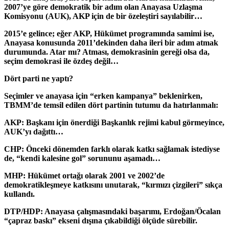
2007’ye göre demokratik bir adım olan Anayasa Uzlaşma
Komisyonu (AUK), AKP için de bir özeleştiri sayılabilir…
2015’e gelince; eğer AKP, Hükümet programında samimi ise,
Anayasa konusunda 2011’dekinden daha ileri bir adım atmak
durumunda. Atar mı? Atması, demokrasinin gereği olsa da,
seçim demokrasi ile özdeş değil…
Dört parti ne yaptı?
Seçimler ve anayasa için “erken kampanya” beklenirken,
TBMM’de temsil edilen dört partinin tutumu da hatırlanmalı:
AKP: Başkanı için önerdiği Başkanlık rejimi kabul görmeyince,
AUK’yı dağıttı…
CHP: Önceki dönemden farklı olarak katkı sağlamak istediyse
de, “kendi kalesine gol” sorununu aşamadı…
MHP: Hükümet ortağı olarak 2001 ve 2002’de
demokratikleşmeye katkısını unutarak, “kırmızı çizgileri” sıkça
kullandı.
DTP/HDP: Anayasa çalışmasındaki başarımı, Erdoğan/Öcalan
“çapraz baskı” ekseni dışına çıkabildiği ölçüde sürebilir.