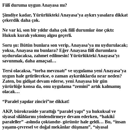
Fiilî duruma uygun Anayasa mı?
Şimdiye kadar, Yürürlükteki Anayasa’ya aykırı yasalara dikkat
çekerdik daha çok.
Ne var ki, son bir yıldır daha çok fiilî durumlar öne çıktı:
Hukuk kuralı yokmuş algısı geçerli.
Soru şu: Bütün bunlara son verip, Anayasa’ya mı uydurulacak;
yoksa, Anayasa mı bunlara? Eğer Anayasa fiilî durumlara
uydurulacaksa, zahmet edilmesin! Yürürlükteki Anayasa’yı
savunmak, daha amaçsal…
Tersi olacaksa, “torba mevzuatı” ve uygulama yeni Anayasa’ya
uygun hale getirilecekse, o zaman aykırılıklarda ısrar neden?
Zaten, bu gidişat devam ederse, yeni Anayasa bir gün
yürürlüğe konsa da, onu uygulama “zemini” artık kalmamış
olacak…
“Paralel yapılar zinciri”ne dikkat!
AKP, bürokraside yarattığı “paralel yapı” ya hukuksal ve
siyasal silâhlarını yönlendirmeye devam ederken, “hakikî
paraleller” -aslında çoktandır- görünür hale geldi… Bu, “insan
yaşamı-çevresel ve doğal mekânlar düşmanı”, “siyasal