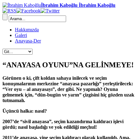
İbrahim Kaboğlu İbrahim Kaboğlu
Hakkımızda
Galeri
Anayasa-Der
“ANAYASA OYUNU”NA GELİNMEYE!
Görünen o ki, çift koldan sahaya inilecek ve seçim
konuşmalarının merkezine “anayasa pazarlığı” yerleştirilecek:
“Ver oyu – al anayasayı”, der gibi. Ne yapmalı? Oyuna
gelmemek için, “dün-bugün ve yarın” çizgisini hiç gözden uzak
tutmamalı.
Üçüncü halka: nasıl?
2007’de “sivil anayasa”, seçim kazandırma kaldıracı işlevi
gördü; nasıl başladığı ve yok edildiği meçhul!
2011’de anayasa, yine seçim kaldıracı olarak kullanıldı. Ama,