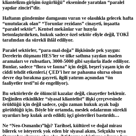
kliantelizm-girişim özgürlüğü” ekseninde yaratılan “paralel
yapılar zinciri”dir.
Haftanın gündemine damgasını vuran ve olasılıkla gelecek hafta
“unutulacak olan” “Torunlar rezidans” cinayeti, inşaatta
“paralel sektör”. Kentsel mekânlar var hızıyla
betonlaştırılırken, hukuk sadece özel sektör eliyle değil, TOKİ
tarafından da sürekli ihlâl ediliyor.
Paralel sektörler, “para-mal-doğa” ilişkisinde pek yaygın:
Derelerin düşmanı HES’ler ve ülke sathına yayılan maden
aramaları ve ruhsatları, 3000-5000 gibi sayılarla ifade ediliyor.
Bunlar, sadece “flora ve fauna” için değil, beşerî yaşam için de
ciddi tehdit etkenleri.( ÇED’i her ne pahasına olursa olsun
devre dışı bırakma gayreti, ilgili yatırım açısından “ön
faaliyetler testi”ni de engelliyor).
Bu sektörlerde de ölümcül kazalar değil, cinayetler beklenir.
Değinilen etkinlikler “siyasal kliantelist” ilişki çerçevesinde
örüldüğü için değil sadece, çoğu zaman hukuk ayak bağı
görüldüğü için. Böyle bir ortamda, meslek odalarının sürekli
uyarıları hep kulak ardı edildi; işçi gösterileri bastırıldı…
Ne “Neo-Osmanlıcı”lığı? Tarihsel, kültürel ve doğal mirası
bilerek ve isteyerek yok eden bir siyasal akım, Selçuklu veya