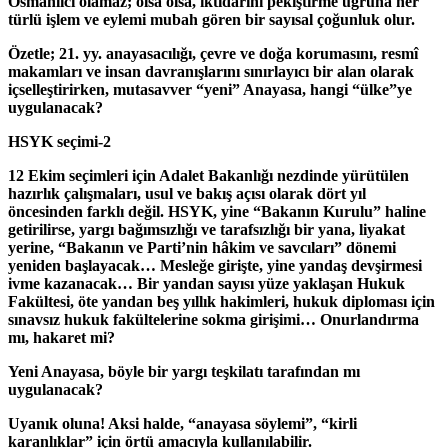
Osmanlıcı olamaz; olsa olsa, iktidarını pekiştirme uğruna her
türlü işlem ve eylemi mubah gören bir sayısal çoğunluk olur.
Özetle; 21. yy. anayasacılığı, çevre ve doğa korumasını, resmî
makamları ve insan davranışlarını sınırlayıcı bir alan olarak
içselleştirirken, mutasavver “yeni” Anayasa, hangi “ülke”ye
uygulanacak?
HSYK seçimi-2
12 Ekim seçimleri için Adalet Bakanlığı nezdinde yürütülen
hazırlık çalışmaları, usul ve bakış açısı olarak dört yıl
öncesinden farklı değil. HSYK, yine “Bakanın Kurulu” haline
getirilirse, yargı bağımsızlığı ve tarafsızlığı bir yana, liyakat
yerine, “Bakanın ve Parti’nin hâkim ve savcıları” dönemi
yeniden başlayacak… Mesleğe girişte, yine yandaş devşirmesi
ivme kazanacak… Bir yandan sayısı yüze yaklaşan Hukuk
Fakültesi, öte yandan beş yıllık hakimleri, hukuk diploması için
sınavsız hukuk fakültelerine sokma girişimi… Onurlandırma
mı, hakaret mi?
Yeni Anayasa, böyle bir yargı teşkilatı tarafından mı
uygulanacak?
Uyanık oluna! Aksi halde, “anayasa söylemi”, “kirli
karanlıklar” için örtü amacıyla kullanılabilir.