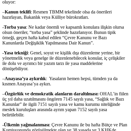
oluyor:
–
Kanun teklifi
: Resmen TBMM tekelinde olsa da önerileri
hazırlayan, Bakanlık veya Külliye bürokratları.
-Torba yasa
: Ne kadar önemli ve kapsamlı konulara ilişkin olursa
olsun öneriler, “torba yasa” şeklinde hazırlanıyor. Bunun tipik
örneği, geçen hafta kabul edilen “Çevre Kanunu ve Bazı
Kanunlarda Değişiklik Yapılmasına Dair Kanun”.
-Yasa tekniği
: Genel, soyut ve kişilik dışı düzenleme yerine, bir
yönetmelik veya genelge ile düzenlenebilecek konular, iç çelişkiler
ile dolu ve ayrımcı bir yazım tarzı ile yasa maddelerine
dönüşebiliyor.
–
Anayasa’ya aykırılık
: Yasaların hemen hepsi, tümden ya da
kısmen Anayasa’ya aykırı.
–
Özgürlük ve demokratik alanların daraltılması:
OHAL’in fiilen
üç yıl daha uzatılmasını öngören 7145 sayılı yasa, “Sağlık ve Bazı
Kanunlar” ile ilgili 7151 sayılı yasa ve kamu kurumu niteliğinde
meslek kuruluşları arasında ayrım yapan 7152 sayılı yasa
belirtilebilir.
-Ülkenin yağmalanması
: Çevre Kanunu ile bu hafta Bütçe ve Plan
Komisyonunda görüşülmekte olan ve 38 yasada ve 3 KHKde