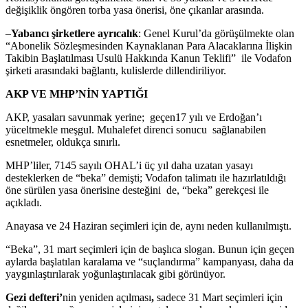
değişiklik öngören torba yasa önerisi, öne çıkanlar arasında.
–
Yabancı şirketlere ayrıcalık
: Genel Kurul’da görüşülmekte olan
“Abonelik Sözleşmesinden Kaynaklanan Para Alacaklarına İlişkin
Takibin Başlatılması Usulü Hakkında Kanun Teklifi” ile Vodafon
şirketi arasındaki bağlantı, kulislerde dillendiriliyor.
AKP VE MHP’NİN YAPTIĞI
AKP, yasaları savunmak yerine; geçen17 yılı ve Erdoğan’ı
yüceltmekle meşgul. Muhalefet direnci sonucu sağlanabilen
esnetmeler, oldukça sınırlı.
MHP’liler, 7145 sayılı OHAL’i üç yıl daha uzatan yasayı
desteklerken de “beka” demişti; Vodafon talimatı ile hazırlatıldığı
öne sürülen yasa önerisine desteğini de, “beka” gerekçesi ile
açıkladı.
Anayasa ve 24 Haziran seçimleri için de, aynı neden kullanılmıştı.
“Beka”, 31 mart seçimleri için de başlıca slogan. Bunun için geçen
aylarda başlatılan karalama ve “suçlandırma” kampanyası, daha da
yaygınlaştırılarak yoğunlaştırılacak gibi görünüyor.
Gezi defteri’
nin yeniden açılması
,
sadece 31 Mart seçimleri için