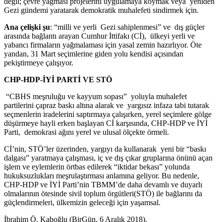
değil; çevre yağması projelerini uygulamaya koymak veya yeniden
Gezi gündemi yaratarak demokratik muhalefeti sindirmek için.
Ana çelişki şu
: “milli ve yerli Gezi sahiplenmesi” ve dış güçler
arasında bağlantı arayan Cumhur İttifakı (Cİ), ülkeyi yerli ve
yabancı firmaların yağmalaması için yasal zemin hazırlıyor. Öte
yandan, 31 Mart seçimlerine giden yolu kendisi açısından
pekiştirmeye çalışıyor.
CHP-HDP-İYİ PARTİ VE STÖ
“CBHS meşruluğu ve kayyum sopası” yoluyla muhalefet
partilerini çapraz baskı altına alarak ve yargısız infaza tabi tutarak
seçmenlerin iradelerini saptırmaya çalışırken, yerel seçimlere gölge
düşürmeye hayli erken başlayan Cİ karşısında, CHP-HDP ve İYİ
Parti, demokrasi ağını yerel ve ulusal ölçekte örmeli.
Cİ’nin, STÖ’ler üzerinden, yargıyı da kullanarak yeni bir “baskı
dalgası” yaratmaya çalışması, iç ve dış çıkar gruplarına önünü açan
işlem ve eylemlerin örtbas edilerek “iktidar bekası” yolunda
hukuksuzlukları meşrulaştırması anlamına geliyor. Bu nedenle,
CHP-HDP ve İYİ Parti’nin TBMM’de daha devamlı ve duyarlı
olmalarının ötesinde sivil toplum örgütleri(STÖ) ile bağlarını da
güçlendirmeleri, ülkemizin geleceği için yaşamsal.
İbrahim Ö. Kaboğlu (BirGün, 6 Aralık 2018).