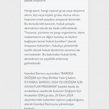
payda oluşturur.
Hangi parti, hangi siyasal grup veya düşünce
akımı, kişi veya kişiler grubu olursa olsun
hepsinin ortak paydası anayasal düzendir.
Bu konuda kilit kavram, hukuk yoluyla
demokrasi olarak da ifade edilmektedir.
“Yasama, yürütme ve yargı organlarını, idare
makamlarını ve diğer kuruluş ve kişileri
bağlayan temel hukuk kuralları” olarak
Anayasa hükümleri, hukukça yönetimde
eşitlik olarak hukuk devletinin tanımını da
vermektedir. Bu bakımdan hukuk birlik,
demokrasi ise çeşitlilik anlamına
gelmektedir.
İstanbul Barosu açısından; “BARODA
DEĞİŞİM için Hep Birlikte Yola Çıkalım.
İSTANBUL BAROSU 2024 YILI DEĞİŞİM İÇİN
AVUKATLAR PROGRAMI” başlıklı kitabı ile
avukatlara vaatlerde bulunan Değişim İçin
Avukatlar (DİA) grubu, 20 Ekim 2024
seçimlerinde kullanılan oyların çoğunluğunu
alarak İstanbul Barosunu yönetmeye
başladı.