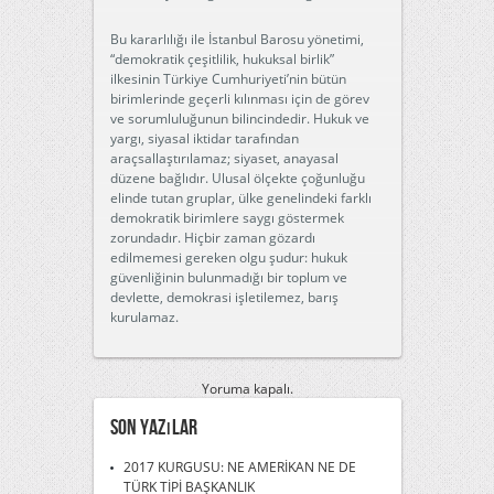
Bu kararlılığı ile İstanbul Barosu yönetimi,
“demokratik çeşitlilik, hukuksal birlik”
ilkesinin Türkiye Cumhuriyeti’nin bütün
birimlerinde geçerli kılınması için de görev
ve sorumluluğunun bilincindedir. Hukuk ve
yargı, siyasal iktidar tarafından
araçsallaştırılamaz; siyaset, anayasal
düzene bağlıdır. Ulusal ölçekte çoğunluğu
elinde tutan gruplar, ülke genelindeki farklı
demokratik birimlere saygı göstermek
zorundadır. Hiçbir zaman gözardı
edilmemesi gereken olgu şudur: hukuk
güvenliğinin bulunmadığı bir toplum ve
devlette, demokrasi işletilemez, barış
kurulamaz.
Yoruma kapalı.
Son Yazılar
2017 KURGUSU: NE AMERİKAN NE DE
TÜRK TİPİ BAŞKANLIK