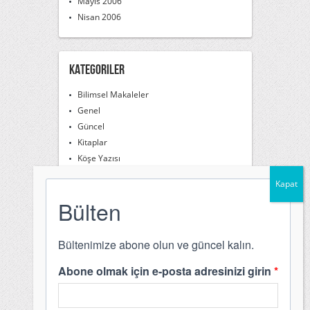
Mayıs 2006
Nisan 2006
Kategoriler
Bilimsel Makaleler
Genel
Güncel
Kitaplar
Köşe Yazısı
Söyleşiler
Videos
Meta
Giriş
Yazı beslemesi
Yorum beslemesi