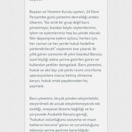
Başkan ve Yönetim Kurulu üyeleri, 24 Ekim
Perşembe günü yönetimi devraldığı andan
itibaren, “biz artık bir grup değil baro
yönetimiyiz; bundan böyle söylemlerimiz,
işlem ve eylemlerimiz hep bu yönde olacak;
fikir-dayanışma-eylem üçlüsü, herkes için,
her zaman ve her yerde hukuk hedefine
yönlendirilecek” söylemini öne çıkardı. İki
yıllık görev süresinin ilk yılını İstanbul Barosu
tüzel kişiliği adına yerine getirilen görev ve
kullanılan yetkiler damgaladı. Baro yönetimi,
hukuk ve akıl dışı çok yönlü resmi zincirleme
operasyonlara maruz kalmış olmasına
karşın, hukuk ortak paydasından hiç
şaşmadı.
Baro yönetimi, birçok yönden eleştirilebilir,
eleştirilmeli de ancak eleştirilemeyecek tek
özelliği, anayasal düzene bağlılığı ve bu
çerçevede Avukatlık Kanunu gereği,
“hukukun üstünlüğünü savunma ve insan
haklarını koruma” görev ve sorumluluğunu
ödünsüz yerine getirme kararlılığıdır.