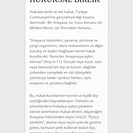
Hukukta birlik ve tek hukuk, Türkiye
Cumhuriyeti’nin gerçekleştirdiği başlıca
devrimdir. Bir Anayasa, bir Ceza Kanunu, bir
Medeni Kanun, bir Dernekler Kanunu…
“Anayasa hükümleri, yasama, yürütme ve
yargı organlarını, idare makamlarını ve diğer
kuruluş ve kişileri bağlayan temel hukuk
kurallarıdır. Kanunlar Anayasaya aykırı
olamaz” (Any.m.11). Gerçek veya tüzel, özel
veya kamusal her kişi ve kurum, dağdaki
çobandan saraydaki en üst düzeydeki
yöneticiye kadar ayrıksız herkes, aynı
anayasa ve yasalara bağlıdır.
Bu, hukuk kurallarının nesnel ve kişilik dışı
özelliğinden kaynaklanıyor. Yöneten ve
yönetilenlerin hukukça eşitçe yönetimi
olarak tanımlanan hukuk devleti, dayanağını
Anayasa hükmünden alıyor (md.2). “Eşitçe
yönetim”, atama veya seçim yolu ile göreve
gelen, kamusal yetki kullanan bütün kişi,
makam ve kurullar açısından geçerlidir.