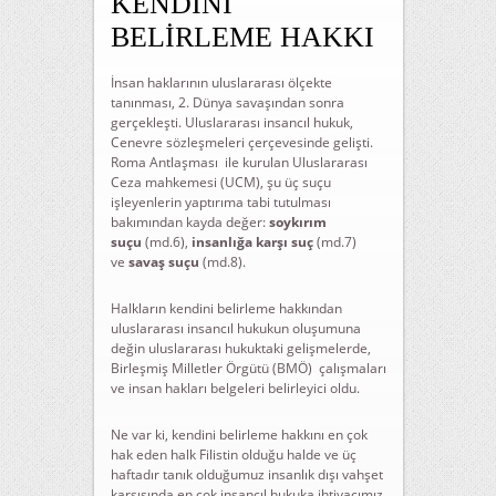
KENDİNİ
BELİRLEME HAKKI
İnsan haklarının uluslararası ölçekte
tanınması, 2. Dünya savaşından sonra
gerçekleşti. Uluslararası insancıl hukuk,
Cenevre sözleşmeleri çerçevesinde gelişti.
Roma Antlaşması ile kurulan Uluslararası
Ceza mahkemesi (UCM), şu üç suçu
işleyenlerin yaptırıma tabi tutulması
bakımından kayda değer:
soykırım
suçu
(md.6),
insanlığa karşı suç
(md.7)
ve
savaş suçu
(md.8).
Halkların kendini belirleme hakkından
uluslararası insancıl hukukun oluşumuna
değin uluslararası hukuktaki gelişmelerde,
Birleşmiş Milletler Örgütü (BMÖ) çalışmaları
ve insan hakları belgeleri belirleyici oldu.
Ne var ki, kendini belirleme hakkını en çok
hak eden halk Filistin olduğu halde ve üç
haftadır tanık olduğumuz insanlık dışı vahşet
karşısında en çok insancıl hukuka ihtiyacımız