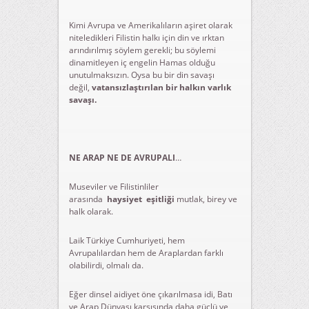
Kimi Avrupa ve Amerikalıların aşiret olarak
niteledikleri Filistin halkı için din ve ırktan
arındırılmış söylem gerekli; bu söylemi
dinamitleyen iç engelin Hamas olduğu
unutulmaksızın. Oysa bu bir din savaşı
değil,
vatansızlaştırılan bir halkın varlık
savaşı.
NE ARAP NE DE AVRUPALI
…
Museviler ve Filistinliler
arasında
haysiyet eşitliği
mutlak, birey ve
halk olarak.
Laik Türkiye Cumhuriyeti, hem
Avrupalılardan hem de Araplardan farklı
olabilirdi, olmalı da.
Eğer dinsel aidiyet öne çıkarılmasa idi, Batı
ve Arap Dünyası karşısında daha güçlü ve