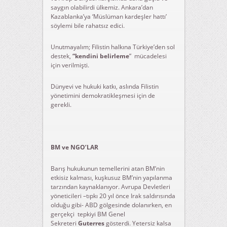
saygın olabilirdi ülkemiz. Ankara’dan
Kazablanka’ya ‘Müslüman kardeşler hattı’
söylemi bile rahatsız edici.
Unutmayalım; Filistin halkına Türkiye’den sol
destek,
“kendini belirleme
” mücadelesi
için verilmişti.
Dünyevi ve hukuki katkı, aslında Filistin
yönetimini demokratikleşmesi için de
gerekli.
BM ve NGO’LAR
Barış hukukunun temellerini atan BM’nin
etkisiz kalması, kuşkusuz BM’nin yapılanma
tarzından kaynaklanıyor. Avrupa Devletleri
yöneticileri –tıpkı 20 yıl önce Irak saldırısında
olduğu gibi- ABD gölgesinde dolanırken, en
gerçekçi tepkiyi BM Genel
Sekreteri
Guterres
gösterdi. Yetersiz kalsa