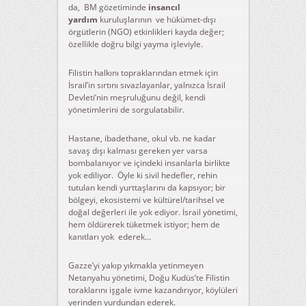
da, BM gözetiminde
insancıl
yardım
kuruluşlarının ve hükümet-dışı
örgütlerin (NGO) etkinlikleri kayda değer;
özellikle doğru bilgi yayma işleviyle.
Filistin halkını topraklarından etmek için
İsrail’in sırtını sıvazlayanlar, yalnızca İsrail
Devleti’nin meşruluğunu değil, kendi
yönetimlerini de sorgulatabilir.
Hastane, ibadethane, okul vb. ne kadar
savaş dışı kalması gereken yer varsa
bombalanıyor ve içindeki insanlarla birlikte
yok ediliyor. Öyle ki sivil hedefler, rehin
tutulan kendi yurttaşlarını da kapsıyor; bir
bölgeyi, ekosistemi ve kültürel/tarihsel ve
doğal değerleri ile yok ediyor. İsrail yönetimi,
hem öldürerek tüketmek istiyor; hem de
kanıtları yok ederek…
Gazze’yi yakıp yıkmakla yetinmeyen
Netanyahu yönetimi, Doğu Kudüs’te Filistin
toraklarını işgale ivme kazandırıyor, köylüleri
yerinden yurdundan ederek.