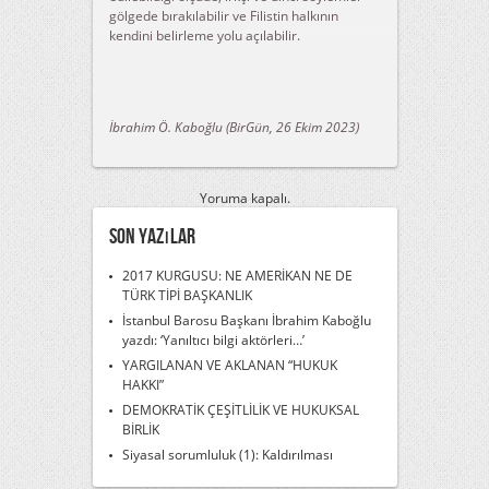
gölgede bırakılabilir ve Filistin halkının
kendini belirleme yolu açılabilir.
İbrahim Ö. K
aboğlu
(BirGün, 26 Ekim 2023)
Yoruma kapalı.
Son Yazılar
2017 KURGUSU: NE AMERİKAN NE DE
TÜRK TİPİ BAŞKANLIK
İstanbul Barosu Başkanı İbrahim Kaboğlu
yazdı: ‘Yanıltıcı bilgi aktörleri…’
YARGILANAN VE AKLANAN “HUKUK
HAKKI”
DEMOKRATİK ÇEŞİTLİLİK VE HUKUKSAL
BİRLİK
Siyasal sorumluluk (1): Kaldırılması