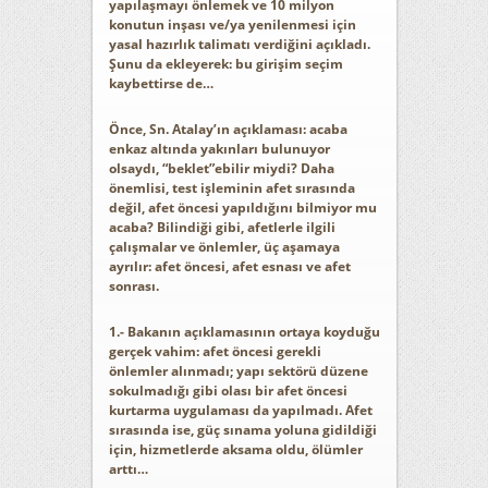
yapılaşmayı önlemek ve 10 milyon
konutun inşası ve/ya yenilenmesi için
yasal hazırlık talimatı verdiğini açıkladı.
Şunu da ekleyerek: bu girişim seçim
kaybettirse de…
Önce, Sn. Atalay’ın açıklaması: acaba
enkaz altında yakınları bulunuyor
olsaydı, “beklet”ebilir miydi? Daha
önemlisi, test işleminin afet sırasında
değil, afet öncesi yapıldığını bilmiyor mu
acaba? Bilindiği gibi, afetlerle ilgili
çalışmalar ve önlemler, üç aşamaya
ayrılır: afet öncesi, afet esnası ve afet
sonrası.
1.- Bakanın açıklamasının ortaya koyduğu
gerçek vahim: afet öncesi gerekli
önlemler alınmadı; yapı sektörü düzene
sokulmadığı gibi olası bir afet öncesi
kurtarma uygulaması da yapılmadı. Afet
sırasında ise, güç sınama yoluna gidildiği
için, hizmetlerde aksama oldu, ölümler
arttı…