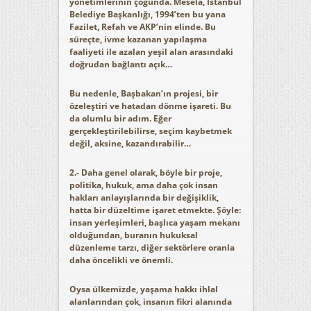
yönetimlerinin çoğunda. Mesela, İstanbul
Belediye Başkanlığı, 1994’ten bu yana
Fazilet, Refah ve AKP’nin elinde. Bu
süreçte, ivme kazanan yapılaşma
faaliyeti ile azalan yeşil alan arasındaki
doğrudan bağlantı açık…
Bu nedenle, Başbakan’ın projesi, bir
özeleştiri ve hatadan dönme işareti. Bu
da olumlu bir adım. Eğer
gerçekleştirilebilirse, seçim kaybetmek
değil, aksine, kazandırabilir…
2.- Daha genel olarak, böyle bir proje,
politika, hukuk, ama daha çok insan
hakları anlayışlarında bir değişiklik,
hatta bir düzeltime işaret etmekte. Şöyle:
insan yerleşimleri, başlıca yaşam mekanı
olduğundan, buranın hukuksal
düzenleme tarzı, diğer sektörlere oranla
daha öncelikli ve önemli.
Oysa ülkemizde, yaşama hakkı ihlal
alanlarından çok, insanın fikri alanında