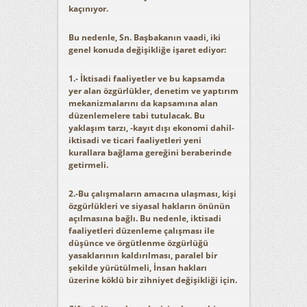
kaçınıyor.
Bu nedenle, Sn. Başbakanın vaadi, iki
genel konuda değişikliğe işaret ediyor:
1.- İktisadi faaliyetler ve bu kapsamda
yer alan özgürlükler, denetim ve yaptırım
mekanizmalarını da kapsamına alan
düzenlemelere tabi tutulacak. Bu
yaklaşım tarzı, -kayıt dışı ekonomi dahil-
iktisadi ve ticari faaliyetleri yeni
kurallara bağlama gereğini beraberinde
getirmeli.
2.-Bu çalışmaların amacına ulaşması, kişi
özgürlükleri ve siyasal hakların önünün
açılmasına bağlı. Bu nedenle, iktisadi
faaliyetleri düzenleme çalışması ile
düşünce ve örgütlenme özgürlüğü
yasaklarının kaldırılması, paralel bir
şekilde yürütülmeli, İnsan hakları
üzerine köklü bir zihniyet değişikliği için.