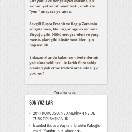
Çift yönlü ve dengeleyici çalışma, bir
samimiyet ve zihniyet testi ; özellikle
“yeni” anayasa yolunda.
Sevgili Büşra Ersanlı ve Ragıp Zarakolu
sorgulaması, fikir özgürlüğü ekseninde.
Birçoğu gibi, Hükümet çevreleri ve yargı
mensupları gibi düşünmedikleri için
hapsedildi.
Enkazın altında kalanların bedenlerinin
yok olma tehlikesi ile farklı fikre sahip
olanları yok etme iradesi arasında ilişki
yok mu?
Yoruma kapalı.
Son Yazılar
2017 KURGUSU: NE AMERİKAN NE DE
TÜRK TİPİ BAŞKANLIK
İstanbul Barosu Başkanı İbrahim Kaboğlu
yazdı: ‘Yanıltıcı bilgi aktörleri…’