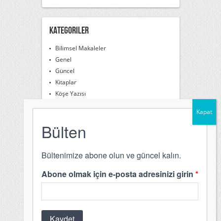
Kategoriler
Bilimsel Makaleler
Genel
Güncel
Kitaplar
Köşe Yazısı
Söyleşiler
Videos
Meta
Giriş
Yazı beslemesi
Yorum beslemesi
WordPress.org