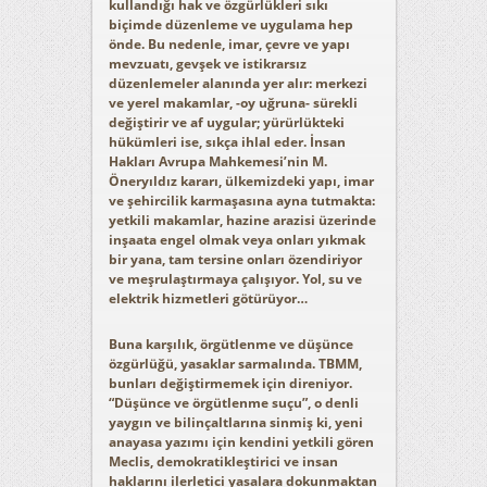
kullandığı hak ve özgürlükleri sıkı
biçimde düzenleme ve uygulama hep
önde. Bu nedenle, imar, çevre ve yapı
mevzuatı, gevşek ve istikrarsız
düzenlemeler alanında yer alır: merkezi
ve yerel makamlar, -oy uğruna- sürekli
değiştirir ve af uygular; yürürlükteki
hükümleri ise, sıkça ihlal eder. İnsan
Hakları Avrupa Mahkemesi’nin M.
Öneryıldız kararı, ülkemizdeki yapı, imar
ve şehircilik karmaşasına ayna tutmakta:
yetkili makamlar, hazine arazisi üzerinde
inşaata engel olmak veya onları yıkmak
bir yana, tam tersine onları özendiriyor
ve meşrulaştırmaya çalışıyor. Yol, su ve
elektrik hizmetleri götürüyor…
Buna karşılık, örgütlenme ve düşünce
özgürlüğü, yasaklar sarmalında. TBMM,
bunları değiştirmemek için direniyor.
“Düşünce ve örgütlenme suçu”, o denli
yaygın ve bilinçaltlarına sinmiş ki, yeni
anayasa yazımı için kendini yetkili gören
Meclis, demokratikleştirici ve insan
haklarını ilerletici yasalara dokunmaktan