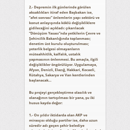
2.- Depremin ilk günlerinde görülen
aksaklıkları itiraf eden Başbakan ise,
“afet sonrası” önlemlerin yapı sektörü ve
konut anlayışında köklü değişikliklere
gidileceğini açıkladı: çıkarılacak
“Dönüşüm Yasası”nda yetkilerin Çevre ve
Şehircilik Bakanlığında toplanması;
denetim üst kurulu oluşturulması;
yeterlik belgesi olmayanların
müteahhitlik, kalfalık, ustalık
yapmasının önlenmesi. Bu amaçla, ilgili
değişiklikler öngörülüyor. Uygulamaya,
Afyon, Denizli, Elazığ, Hakkari, Kocaeli,
Kütahya, Sakarya ve Van kentlerinden
başlanacak…
Bu projeyi gerçekleştirme olasılık ve
olanağının tartışılması bir yana, şu iki
husus kayda değer:
1.- On yıldır iktidarda olan AKP ve
mirasçısı olduğu partiler ise, daha uzun
süredir adı geçen şehir belediye