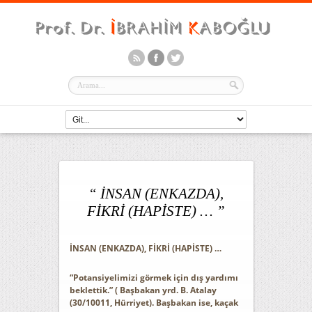
“ İNSAN (ENKAZDA),
FİKRİ (HAPİSTE) … ”
İNSAN (ENKAZDA), FİKRİ (HAPİSTE) …
“Potansiyelimizi görmek için dış yardımı
beklettik.” ( Başbakan yrd. B. Atalay
(30/10011, Hürriyet). Başbakan ise, kaçak