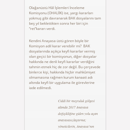
Olağanüstü Hâl İşlemleri İnceleme
Komisyonu (OHALİİK) ise, yargı kararları
yokmuş gibi davranarak BAK dosyalarını tam
beş yıl beklettikten sonra her biri için
“ret“kararı verdi.
Kendini Anayasa üstü gören böyle bir
Komisyon adil karar verebilir mi? BAK
dosyalarında açıkça keyfi kararlar vermiş
olan geçici bir komisyonun, diğer dosyalar
hakkında ne denli keyfi kararlar verdiğini
tahmin etmek hiç de zor değil. Bu çerçevede
binlerce kişi, hakkında hiçbir mahkûmiyet
olmamasına rağmen kurum kanaati adı
altında keyfi bir uygulama ile görevlerine
iade edilmedi.
Ciddi bir meşruluk gölgesi
altında 2017 Anayasa
değişikliğine giden yolu açan
anayasasızlaştırma;
yöneticilerin, Anayasa’nın