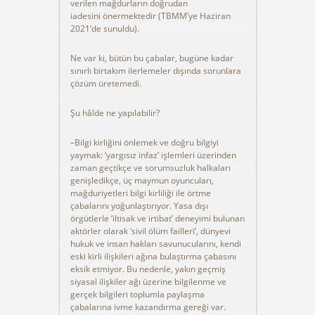
verilen mağdurların doğrudan
iadesini önermektedir (TBMM’ye Haziran
2021’de sunuldu).
Ne var ki, bütün bu çabalar, bugüne kadar
sınırlı birtakım ilerlemeler dışında sorunlara
çözüm üretemedi.
Şu hâlde ne yapılabilir?
–Bilgi kirliğini önlemek ve doğru bilgiyi
yaymak: ‘yargısız infaz’ işlemleri üzerinden
zaman geçtikçe ve sorumsuzluk halkaları
genişledikçe, üç maymun oyuncuları,
mağduriyetleri bilgi kirliliği ile örtme
çabalarını yoğunlaştırıyor. Yasa dışı
örgütlerle ‘iltisak ve irtibat’ deneyimi bulunan
aktörler olarak ‘sivil ölüm failleri’, dünyevi
hukuk ve insan hakları savunucularını, kendi
eski kirli ilişkileri ağına bulaştırma çabasını
eksik etmiyor. Bu nedenle, yakın geçmiş
siyasal ilişkiler ağı üzerine bilgilenme ve
gerçek bilgileri toplumla paylaşma
çabalarına ivme kazandırma gereği var.