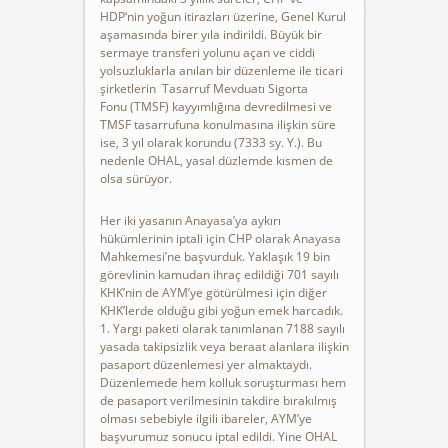
HDP‘nin yoğun itirazları üzerine, Genel Kurul
aşamasında birer yıla indirildi. Büyük bir
sermaye transferi yolunu açan ve ciddi
yolsuzluklarla anılan bir düzenleme ile ticari
şirketlerin Tasarruf Mevduatı Sigorta
Fonu (TMSF) kayyımlığına devredilmesi ve
TMSF tasarrufuna konulmasına ilişkin süre
ise, 3 yıl olarak korundu (7333 sy. Y.). Bu
nedenle OHAL, yasal düzlemde kısmen de
olsa sürüyor.
Her iki yasanın Anayasa’ya aykırı
hükümlerinin iptali için CHP olarak Anayasa
Mahkemesi’ne başvurduk. Yaklaşık 19 bin
görevlinin kamudan ihraç edildiği 701 sayılı
KHK’nin de AYM’ye götürülmesi için diğer
KHK’lerde olduğu gibi yoğun emek harcadık.
1. Yargı paketi olarak tanımlanan 7188 sayılı
yasada takipsizlik veya beraat alanlara ilişkin
pasaport düzenlemesi yer almaktaydı.
Düzenlemede hem kolluk soruşturması hem
de pasaport verilmesinin takdire bırakılmış
olması sebebiyle ilgili ibareler, AYM’ye
başvurumuz sonucu iptal edildi. Yine OHAL