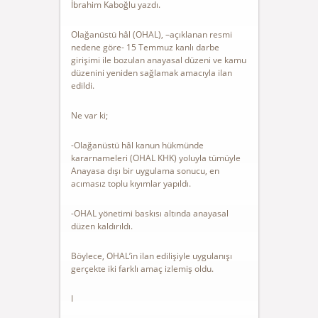
İbrahim Kaboğlu yazdı.
Olağanüstü hâl (OHAL), –açıklanan resmi
nedene göre- 15 Temmuz kanlı darbe
girişimi ile bozulan anayasal düzeni ve kamu
düzenini yeniden sağlamak amacıyla ilan
edildi.
Ne var ki;
-Olağanüstü hâl kanun hükmünde
kararnameleri (OHAL KHK) yoluyla tümüyle
Anayasa dışı bir uygulama sonucu, en
acımasız toplu kıyımlar yapıldı.
-OHAL yönetimi baskısı altında anayasal
düzen kaldırıldı.
Böylece, OHAL’in ilan edilişiyle uygulanışı
gerçekte iki farklı amaç izlemiş oldu.
I