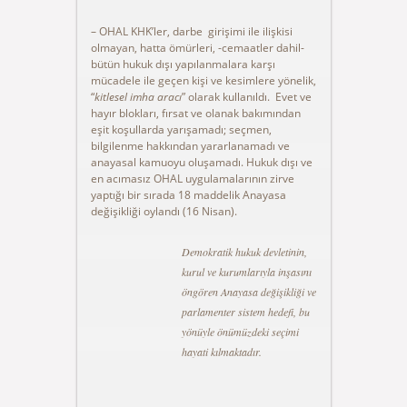
– OHAL KHK’ler, darbe girişimi ile ilişkisi
olmayan, hatta ömürleri, -cemaatler dahil-
bütün hukuk dışı yapılanmalara karşı
mücadele ile geçen kişi ve kesimlere yönelik,
“
kitlesel imha aracı
” olarak kullanıldı. Evet ve
hayır blokları, fırsat ve olanak bakımından
eşit koşullarda yarışamadı; seçmen,
bilgilenme hakkından yararlanamadı ve
anayasal kamuoyu oluşamadı. Hukuk dışı ve
en acımasız OHAL uygulamalarının zirve
yaptığı bir sırada 18 maddelik Anayasa
değişikliği oylandı (16 Nisan).
Demokratik hukuk devletinin,
kurul ve kurumlarıyla inşasını
öngören Anayasa değişikliği ve
parlamenter sistem hedefi, bu
yönüyle önümüzdeki seçimi
hayati kılmaktadır.