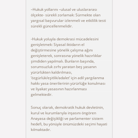
–Hukuk yollarını –ulusal ve uluslararası
ölçekte- sürekli zorlamak: Sürmekte olan
yargısal başvurular izlenmeli ve etkililik testi
sürekli güncellenmelidir.
-Hukuk yoluyla demokrasi mücadelesini
genişletmek: Siyasal iktidarın el
değiştirmesine yönelik çalışma ağını
genişleterek, sonrasına yönelik hazırlıklar
şimdiden yapılmalı. Bunların başında,
sorumsuzluk zırhı yaratan beş yasanın
yürürlükten kaldırılması,
‘özgürlük/eşitlik/adalet’ için adil yargılanma
hakkı yasa önerilerinin yürürlüğe konulması
ve liyakat yasasının hazırlanması
gelmektedir.
Sonuç olarak, demokratik hukuk devletinin,
kurul ve kurumlarıyla inşasını öngören
Anayasa değişikliği ve parlamenter sistem
hedefi, bu yönüyle önümüzdeki seçimi hayati
kılmaktadır.