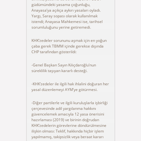
güdümündeki yasama çoğunluğu,
Anayasa’ya açıkça aykırı yasaları oyladı.
Yargı, Saray sopası olarak kullanılmak
istendi; Anayasa Mahkemesi ise, tarihsel
sorumluluğunu yerine getiremedi.
KHK’zedeler sorununu aşmak için en yoğun
çaba gerek TBMM içinde gerekse dışında
CHP tarafından gösterildi:
-Genel Başkan Sayın Kılıçdaroğlu’nun
süreklilik taşıyan kararlı desteği.
-KHK’zedeler ile ilgili hak ihlalini doğuran her
yasal düzenlemeyi AYM’ye götürmesi.
-Diğer partilerle ve ilgili kuruluşlarla işbirliği
çerçevesinde adil yargılanma hakkını
güvencelemek amacıyla 12 yasa önerisini
hazırlaması (2019) ve birinin doğrudan
KHK’zedelerin görevlerine döndürülmesine
ilişkin olması: Teklif, hakkında hiçbir işlem
yapılmamış, takipsizlik veya beraat kararı