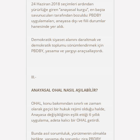
24 Haziran 2018 seçimleri ardından
yürürlüğe giren “anayasal kurgu”, en başta
savunucuları tarafından bozuldu: PBDBY
uygulamaları, anayasa dışı ve fiili durumlar
hanesinde yer aldı.
Demokratik siyaset alanını daraltmak ve
demokratik toplumu sönümlendirmek için
PBDBY, yasama ve yargıyı araçsallaştırdı.
III.-
ANAYASAL OHAL NASIL AŞILABİLİR?
OHAL, konu bakımından sınırlı ve zaman
olarak geçici bir hukuk rejimi olduğu halde,
Anayasa değişikliğinin eşlik ettiği 6 yıllık
uygulama, adeta kalıcı bir OHAL getirdi.
Bunda asıl sorumluluk, yürütmenin olmakla
birlikte, yasama da sorumlu; zira PBDBY