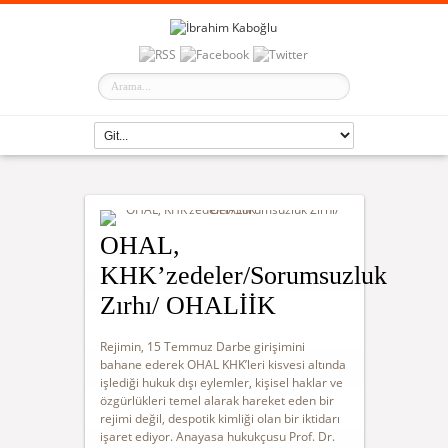
OHAL,
KHK’zedeler/Sorumsuzluk
Zırhı/ OHALİİK
Rejimin, 15 Temmuz Darbe girişimini
bahane ederek OHAL KHK’leri kisvesi altında
işlediği hukuk dışı eylemler, kişisel haklar ve
özgürlükleri temel alarak hareket eden bir
rejimi değil, despotik kimliği olan bir iktidarı
işaret ediyor. Anayasa hukukçusu Prof. Dr.