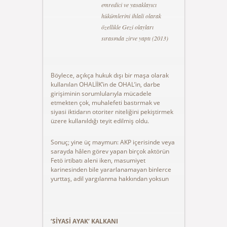
emredici ve yasaklayıcı
hükümlerini ihlali olarak
özellikle Gezi olayları
sırasında zirve yaptı (2013)
Böylece, açıkça hukuk dışı bir maşa olarak
kullanılan OHALİİK’in de OHAL’in, darbe
girişiminin sorumlularıyla mücadele
etmekten çok, muhalefeti bastırmak ve
siyasi iktidarın otoriter niteliğini pekiştirmek
üzere kullanıldığı teyit edilmiş oldu.
Sonuç; yine üç maymun: AKP içerisinde veya
sarayda hâlen görev yapan birçok aktörün
Fetö irtibatı aleni iken, masumiyet
karinesinden bile yararlanamayan binlerce
yurttaş, adil yargılanma hakkından yoksun
‘SİYASİ AYAK‘ KALKANI