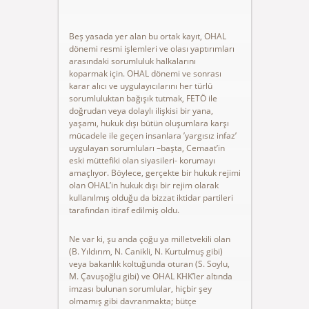
Beş yasada yer alan bu ortak kayıt, OHAL
dönemi resmi işlemleri ve olası yaptırımları
arasındaki sorumluluk halkalarını
koparmak için. OHAL dönemi ve sonrası
karar alıcı ve uygulayıcılarını her türlü
sorumluluktan bağışık tutmak, FETÖ ile
doğrudan veya dolaylı ilişkisi bir yana,
yaşamı, hukuk dışı bütün oluşumlara karşı
mücadele ile geçen insanlara ’yargısız infaz’
uygulayan sorumluları –başta, Cemaat’in
eski müttefiki olan siyasileri- korumayı
amaçlıyor. Böylece, gerçekte bir hukuk rejimi
olan OHAL’in hukuk dışı bir rejim olarak
kullanılmış olduğu da bizzat iktidar partileri
tarafından itiraf edilmiş oldu.
Ne var ki, şu anda çoğu ya milletvekili olan
(B. Yıldırım, N. Canikli, N. Kurtulmuş gibi)
veya bakanlık koltuğunda oturan (S. Soylu,
M. Çavuşoğlu gibi) ve OHAL KHK’ler altında
imzası bulunan sorumlular, hiçbir şey
olmamış gibi davranmakta; bütçe