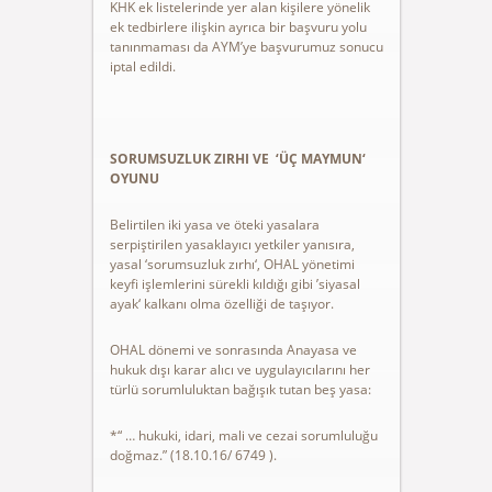
KHK ek listelerinde yer alan kişilere yönelik
ek tedbirlere ilişkin ayrıca bir başvuru yolu
tanınmaması da AYM’ye başvurumuz sonucu
iptal edildi.
SORUMSUZLUK ZIRHI VE ‘ÜÇ MAYMUN‘
OYUNU
Belirtilen iki yasa ve öteki yasalara
serpiştirilen yasaklayıcı yetkiler yanısıra,
yasal ‘sorumsuzluk zırhı‘, OHAL yönetimi
keyfi işlemlerini sürekli kıldığı gibi ’siyasal
ayak‘ kalkanı olma özelliği de taşıyor.
OHAL dönemi ve sonrasında Anayasa ve
hukuk dışı karar alıcı ve uygulayıcılarını her
türlü sorumluluktan bağışık tutan beş yasa:
*“ … hukuki, idari, mali ve cezai sorumluluğu
doğmaz.” (18.10.16/ 6749 ).