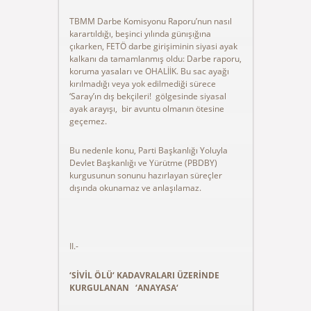
TBMM Darbe Komisyonu Raporu’nun nasıl
karartıldığı, beşinci yılında günışığına
çıkarken, FETÖ darbe girişiminin siyasi ayak
kalkanı da tamamlanmış oldu: Darbe raporu,
koruma yasaları ve OHALİİK. Bu sac ayağı
kırılmadığı veya yok edilmediği sürece
‘Saray’ın dış bekçileri! gölgesinde siyasal
ayak arayışı, bir avuntu olmanın ötesine
geçemez.
Bu nedenle konu, Parti Başkanlığı Yoluyla
Devlet Başkanlığı ve Yürütme (PBDBY)
kurgusunun sonunu hazırlayan süreçler
dışında okunamaz ve anlaşılamaz.
II.-
‘SİVİL ÖLÜ‘ KADAVRALARI ÜZERİNDE
KURGULANAN ‘ANAYASA‘