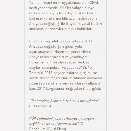
Tam bir resmi terör uygulaması olan OHAL
keyfi yönetiminde, KHK’ler yoluyla dünya
tarihinin en büyük toplu kıyımı sürerken
biçimsel kurallarına bile uyulmadan yapılan
Anayasa değişikliği ile 6 ayda, ‘siyasal iktidarı
sınırlayıcı düzenekler bütünü‘ kaldırıldı.
Ciddi bir meşruluk gölgesi altında 2017
Anayasa değişikliğine giden yolu
açan anayasasızlaştırma; yöneticilerin,
Anayasa’nın emredici ve yasaklayıcı
hükümlerini ihlali olarak özellikle Gezi
olayları sırasında zirve yaptı (2013). 15
Temmuz 2016 başarısız darbe girişimi ise,
sözde darbe mağdurları tarafından anayasal
düzeni sonlandırma vesilesi olarak kullanıldı.
İşte, 2017 kurgusunun doğrudan 3 itici gücü:
-“
Bu hareket, Allah’ın bize büyük bir lütfudur
”
(CB Erdoğan).
-“
Ülke yönetimi yasa ve Anayasaya uygun
değildir ve de suç işlenmektedir
” (D.
Bahçeli/MHP, 16 Ekim).