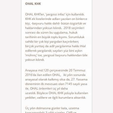
OHAL KHK
OHAL KHK’ler, ‘yargısız infaz‘ için kullanıldı.
KHK ek listelerinde adları yazılan on binlerce
kişi, -başvuru hakkı dahil- bütün özgürlük ve
haklarından yoksun kılındı. 2018 seçimleri
sonrası da süren bu uygulama, hukuk
tarihinin en büyük toplu kıyımı. Sorumluluk
sahibi bir çok kişi yargıdan kaçırılırken;
birçok yurttaş da adil yargılanma hakkı ihlal
edilerek yargılandı; sayıları yüz bini aşkın
‘mühreç‘ ise, yargısal başvuru hakkından bile
yoksun kılındı.
Anayasa md.120 çerçevesinde 20 Temmuz
2016’da ilan edilen OHAL, iki yılın sonunda
anayasal olarak kalkmış olsa da, 27. Yasama
döneminin ilk mevzuatı olan 7145 sayılı yasa
ile, OHAL önlemleri üç yıl daha
uzatıldı. Böylece OHAL KHK yoluyla kullanılan
yetkiler, valilere ve ilgili kurumlara aktarıldı.
Üç yılın dolmasına günler kala, uzatma
kapsamındaki 3 yıllık süreler, CHP ve