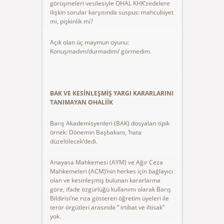
görüşmeleri vesilesiyle OHAL KHK’zedelere
ilişkin sorular karşısında suspus: mahcubiyet
mi, pişkinlik mi?
Açık olan üç maymun oyunu:
Konuşmadım/durmadım/ görmedim.
BAK VE KESİNLEŞMİŞ YARGI KARARLARINI
TANIMAYAN OHALİİK
Barış Akademisyenleri (BAK) dosyaları tipik
örnek: Dönemin Başbakanı, ’hata
düzeltilecek‘dedi.
Anayasa Mahkemesi (AYM) ve Ağır Ceza
Mahkemeleri (ACM)‘nin herkes için bağlayıcı
olan ve kesinleşmiş bulunan kararlarına
göre, ifade özgürlüğü kullanımı olarak Barış
Bildirisi’ne rıza gösteren öğretim üyeleri ile
terör örgütleri arasında “ irtibat ve iltisak“
yok.