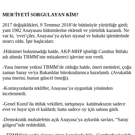
MER’İYETİ SORGULAYAN KİM?
2017 değişiklikleri, 9 Temmuz 2018’de bütünüyle yürürlüğe girdi;
yani 1982 Anayasası hükümlerine eklendi ve yürürlük kazandı. Ne
var ki, ‘evet’çiler, Anayasa’ya aykırı siyasal ve hukuki işlemlerinde
ısrarcı oldu. İşte başlıcaları:
-Hükümet bulunmadığı halde, AKP-MHP işbirliği Cumhur İttifakı
adı altında TBMM’nin müzakereci işlevine son verdi.
-Yasa önerme yetkisi TBMM’de olduğu halde, öneri metinleri, çoğu
zaman Saray ve/ya Bakanlılar bürokratlarınca hazırlandı. (Avukatlık
yasa önerisi, bunun güncel örneği).
-Komisyonlarda teklifler, Anayasa’ya uygunluk yönünden
incelenmedi.
-Genel Kurul’da ittifak vekilleri, tartışmaya katılmaksızın sadece
evet ve hayır için el kaldırdı; hatta sadece oy için salona girdi.
-Demokratik muhalefetin açık Anayasa’ya aykırılık savları, “Saray
gölgesi”nde reddedildi.