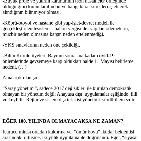
-Büyük proje ve yatırım kararlarının (son hastaneler örneğinde
olduğu gibi) kimin tarafından ve hangi karar süreçleri işletilerek
alındığının bilinmiyor olması,
-Köprü-otoyol ve hastane gibi yap-işlet-devret modeli ile
gerçekleştirilen tesislere –halkın vergisi ile- yapılan ödemelerin,
mücbir neden olmasına karşın neden ertelenmediği.
-YKS sınavlarının neden öne çekildiği,
-Bilim Kurulu üyeleri, Bayram sonrasına kadar covid-19
önlemlerinde gevşemeye karşı oldukları halde 11 Mayısı belirleme
nedeni, (…)
Ama açık olan şu:
“Saray yönetimi”, sadece 2017 değişikleri ile kurulan demokratik
olmayan bir yönetim değil; Anayasa dışı uygulamalar eşliğinde fiili
ve keyfidir. Rejim ve sistem dışı tek kişi yönetimi sürdürülemezdir.
EĞER 100. YILINDA OLMAYACAKSA NE ZAMAN?
Kurucu mirası ortadan kaldırma ve “ömür boyu” iktidar beklentisi
arasındaki örtüşme, iki yıllık uygulama ile doğrulandı. Eğer, “siyasal