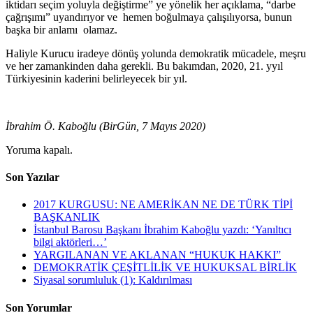
iktidarı seçim yoluyla değiştirme” ye yönelik her açıklama, “darbe
çağrışımı” uyandırıyor ve hemen boğulmaya çalışılıyorsa, bunun
başka bir anlamı olamaz.
Haliyle Kurucu iradeye dönüş yolunda demokratik mücadele, meşru
ve her zamankinden daha gerekli. Bu bakımdan, 2020, 21. yyıl
Türkiyesinin kaderini belirleyecek bir yıl.
İbrahim Ö. Kaboğlu (BirGün, 7 Mayıs 2020)
Yoruma kapalı.
Son Yazılar
2017 KURGUSU: NE AMERİKAN NE DE TÜRK TİPİ
BAŞKANLIK
İstanbul Barosu Başkanı İbrahim Kaboğlu yazdı: ‘Yanıltıcı
bilgi aktörleri…’
YARGILANAN VE AKLANAN “HUKUK HAKKI”
DEMOKRATİK ÇEŞİTLİLİK VE HUKUKSAL BİRLİK
Siyasal sorumluluk (1): Kaldırılması
Son Yorumlar