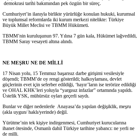
demokrasi tarihi bakımından pek özgün bir süreç.
Cumhuriyet’in ilanıyla birlikte yürürlüğe konulan hukuki, kurumsal
ve toplumsal reformlarda iki kurum merkezi nitelikte: Türkiye
Büyük Millet Meclisi ve TBMM Hükümeti.
TBMM’nin kuruluşunun 97. Yılına 7 gün kala, Hükümet lağvedildi,
TBMM Saray vesayeti altına alındı.
NE MEŞRU NE DE MİLLİ
17 Nisan yolu, 15 Temmuz başarısız darbe girişimi vesilesiyle
döşendi; TBMM’de oy rengi gösterildi; halkoylaması, devlet
güçlerinin evet için seferber edildiği, ‘hayır’ların ise terörize edildiği
ve OHAL KHK’leri yoluyla “yargısız infazlar” ortamında yapıldı.
Üstelik YSK, mühürsüz oyları geçerli saydı.
Bunlar ve diğer nedenlerle Anayasa’da yapılan değişiklik, meşru
(akla uygun/ haklı/yerinde) değil.
Yürütme’nin tek kişiye indirgenmesi, Cumhuriyet kurucularına
ihanet ötesinde, Osmanlı dahil Türkiye tarihine yabancı: ne yerli ne
de milli.