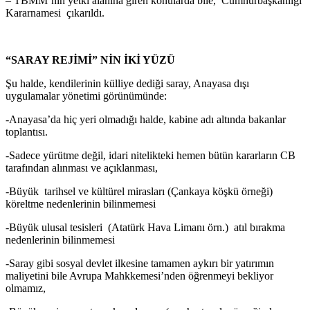
– TBMM’nin yetki alanına giren konularda bile, Cumhurbaşkanlığı
Kararnamesi çıkarıldı.
“SARAY REJİMİ” NİN İKİ YÜZÜ
Şu halde, kendilerinin külliye dediği saray, Anayasa dışı
uygulamalar yönetimi görünümünde:
-Anayasa’da hiç yeri olmadığı halde, kabine adı altında bakanlar
toplantısı.
-Sadece yürütme değil, idari nitelikteki hemen bütün kararların CB
tarafından alınması ve açıklanması,
-Büyük tarihsel ve kültürel mirasları (Çankaya köşkü örneği)
köreltme nedenlerinin bilinmemesi
-Büyük ulusal tesisleri (Atatürk Hava Limanı örn.) atıl bırakma
nedenlerinin bilinmemesi
-Saray gibi sosyal devlet ilkesine tamamen aykırı bir yatırımın
maliyetini bile Avrupa Mahkkemesi’nden öğrenmeyi bekliyor
olmamız,