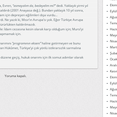
Ekim
a, Evren,
“asmayalım da, besleyelim mi?”
dedi. Yaklaşık yirmi yıl
aldırdı (2001 Anayasa değ.). Bundan yaklaşık 10 yıl sonra,
Eylü
dam için depreşen eğilimleri dışa vurdu…
Ağus
di. Ne yazık ki, Mısır’ın Avrupa’sı yok. Eğer Türkiye Avrupa
Tem
ürürlükten kaldırılmazdı.
le: İdam cezasına kesin olarak karşı olduğum için; Mursi’yi
Hazi
yapmamak için.
Mayı
Nisa
onarımını
“programının ekseni”
haline getirmeyen ve bunu
Mart
 Hükûmet, Türkiye’yi çok yönlü istikrarsızlık sarmalına
Şuba
 düzene geçiş, hukuk onarımı için ilk somut adımlar olarak
Ocak
Aral
Kası
Yoruma kapalı.
Ekim
Eylü
Ağus
Tem
Hazi
Mayı
Nisa