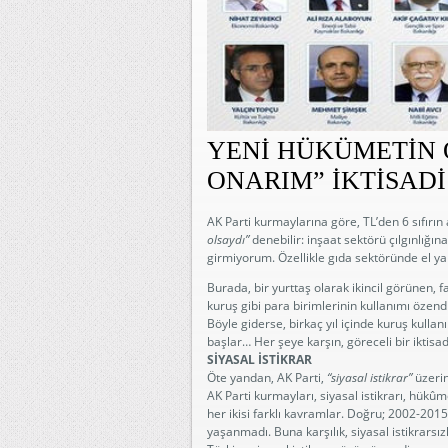
YENİ HÜKÜMETİN 
ONARIM” İKTİSADİ
AK Parti kurmaylarına göre, TL’den 6 sıfırın
olsaydı”
denebilir: inşaat sektörü çılgınlığı
girmiyorum. Özellikle gıda sektöründe el yaka
Burada, bir yurttaş olarak ikincil görünen, 
kuruş gibi para birimlerinin kullanımı özendi
Böyle giderse, birkaç yıl içinde kuruş kulla
başlar… Her şeye karşın, göreceli bir iktisad?
SİYASAL İSTİKRAR
Öte yandan, AK Parti,
“siyasal istikrar”
üzeri
AK Parti kurmayları, siyasal istikrarı, hükû
her ikisi farklı kavramlar. Doğru; 2002-2015
yaşanmadı. Buna karşılık, siyasal istikrarsı