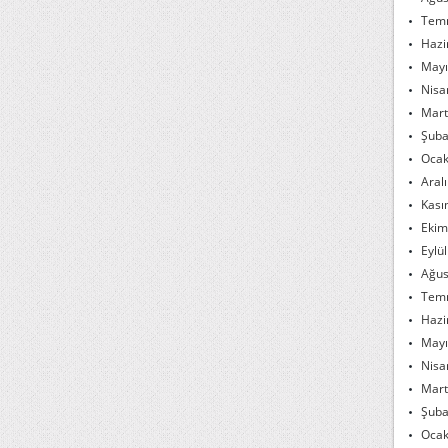
Tem
Hazi
Mayı
Nisa
Mart
Şuba
Ocak
Aral
Kası
Ekim
Eylü
Ağus
Tem
Hazi
Mayı
Nisa
Mart
Şuba
Ocak