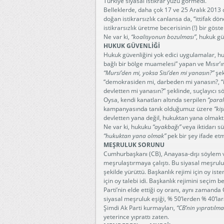
Türkiye siyasal istikrar yüzü görmedi.
Belleklerde, daha çok 17 ve 25 Aralık 2013 
doğan istikrarsızlık canlansa da, “ittifak dö
istikrarsızlık üretme becerisinin (!) bir göst
Ne var ki,
“koalisyonun bozulması”
, hukuk gü
HUKUK GÜVENLİĞİ
Hukuk güvenliğini yok edici uygulamalar, huk
bağlı bir bölge muamelesi” yapan ve Mısır’ın 
“Mursi’den mi, yoksa Sisi’den mi yanasın?”
şek
“demokrasiden mi, darbeden mi yanasın?, “it
devletten mi yanasın?” şeklinde, suçlayıcı söy
Oysa, kendi kanatları altında serpilen
“paral
kampanyasında tanık olduğumuz üzere
“kiş
devletten yana değil, hukuktan yana olmaktı
Ne var ki, hukuku
“ayakbağı”
veya iktidarı sü
“hukuktan yana olmak”
pek bir şey ifade et
MEŞRULUK SORUNU
Cumhurbaşkanı (CB), Anayasa-dışı söylem v
meşrulaştırmaya çalıştı. Bu siyasal meşru
şekilde yürüttü. Başkanlık rejimi için oy i
için oy talebi idi. Başkanlık rejimini seçim
Parti’nin elde ettiği oy oranı, aynı zamand
siyasal meşruluk eşiği, % 50’lerden % 40’la
Şimdi Ak Parti kurmayları,
“CB’nin yıpratılma
yeterince yıprattı zaten.