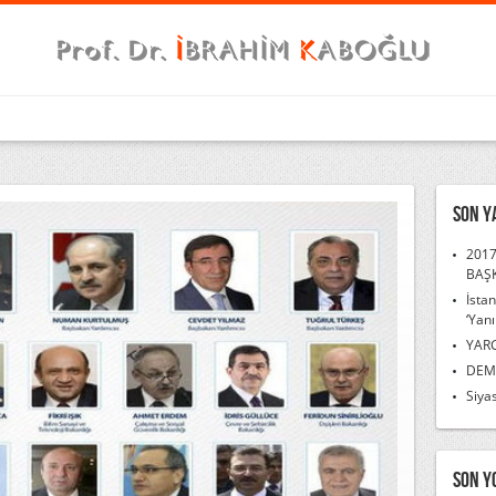
Son Y
2017
BAŞ
İsta
‘Yanı
YAR
DEMO
Siyas
Son Y