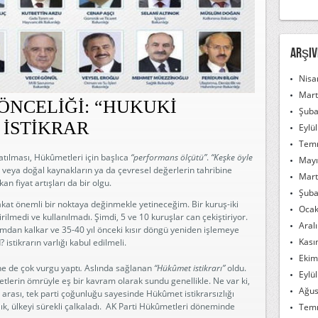
Arşiv
Nisa
Mart
ÖNCELİĞİ: “HUKUKİ
Şuba
 İSTİKRAR
Eylü
Tem
 atılması, Hükûmetleri için başlıca
“performans ölçütü”
.
“Keşke öyle
Mayı
na veya doğal kaynakların ya da çevresel değerlerin tahribine
Mart
n fiyat artışları da bir olgu.
Şuba
fakat önemli bir noktaya değinmekle yetineceğim. Bir kuruş-iki
Ocak
rilmedi ve kullanılmadı. Şimdi, 5 ve 10 kuruşlar can çekiştiriyor.
Aral
nımdan kalkar ve 35-40 yıl önceki kısır döngü yeniden işlemeye
Kası
 istikrarın varlığı kabul edilmeli.
Ekim
ne de çok vurgu yaptı
.
Aslında sağlanan
“Hükûmet istikrarı”
oldu.
Eylü
metlerin ömrüyle eş bir kavram olarak sundu genellikle. Ne var ki,
Ağus
 arası, tek parti çoğunluğu sayesinde Hükûmet istikrarsızlığı
zlık, ülkeyi sürekli çalkaladı. AK Parti Hükûmetleri döneminde
Tem