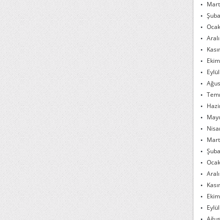
Mart
Şuba
Ocak
Aral
Kası
Ekim
Eylü
Ağus
Tem
Hazi
Mayı
Nisa
Mart
Şuba
Ocak
Aral
Kası
Ekim
Eylü
Ağus