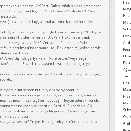
Hazi
operasyonları sonrası, AK Parti-Gülen ittifakının bozulmasından
Mayı
nemi” de hep çalkantılı geçti.
“Sürekli darbe”
, aslında AKP’nin
Nisa
ergesi oldu.
venliğini alt-üst edici uygulamalara ivme kazandırdı sadece.
Mart
Şuba
uk dışı işlem ve eylemler yoluyla kotarıldı. Suriye’ye,”Türkiye’ye
Ocak
ise, sürekli içişlerine karışan AK Parti Hükûmetleri, tıpkı
lindeki sorgulamayı, “AKP-Cemaat ittifakı dönemi”nde,
Aral
tifakın bozulması”ndan sonra ise, “Devlet’ten mi, yoksa paralel
Kası
lemi sürekli kıldı.
Ekim
el devlet”
dışında geriye kalan
“Parti devleti”
veya seçim
Eylü
i devleti”
oldu. Böyle bir paylaşım karşısında en doğru yol,
.
Ağus
rekli kılmak için
“mücadele aracı”
olarak gören bir yönetim için,
Tem
miyordu.
Hazi
Mayı
e eylemlerini hemen bütünüyle % 52 oy oranı ile
luk, hukukun da üstünde görüldü. CB, seçim kampanyasını bu
Nisa
stemesi, aslında -mezara götürmeyeceğini beyan ederek- kendisi
Mart
 beyannamesine yazan tek parti AK Parti idi. Bu nedenle, AK
Şuba
a Cumhurbaşkanı’na verilen oy olduğundan, Sayın Erdoğan’ın
ra inmiş bulunuyor.
Ocak
sına fırsat vermeyiz”
diyor. Buna gerek yok; çünkü, makam sahibi
Aral
Kası