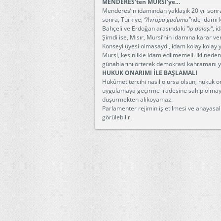
MENDERES’ten MURSİ’ye…
Menderes’in idamından yaklaşık 20 yıl sonr
sonra, Türkiye,
“Avrupa güdümü”
nde idamı k
Bahçeli ve Erdoğan arasındaki
“ip dalaşı”
, i
Şimdi ise, Mısır, Mursi’nin idamına karar ver
Konseyi üyesi olmasaydı, idam kolay kolay y
Mursi, kesinlikle idam edilmemeli. İki neden
günahlarını örterek demokrasi kahramanı 
HUKUK ONARIMI İLE BAŞLAMALI
Hükûmet tercihi nasıl olursa olsun, hukuk 
uygulamaya geçirme iradesine sahip olmayan
düşürmekten alıkoyamaz.
Parlamenter rejimin işletilmesi ve anayasal
görülebilir.