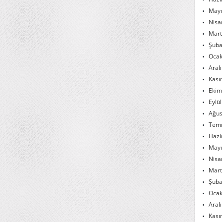
Mayı
Nisa
Mart
Şuba
Ocak
Aral
Kası
Ekim
Eylü
Ağus
Tem
Hazi
Mayı
Nisa
Mart
Şuba
Ocak
Aral
Kası