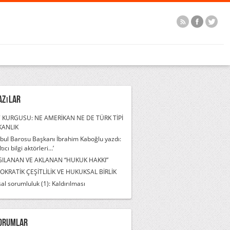
azılar
 KURGUSU: NE AMERİKAN NE DE TÜRK TİPİ
KANLIK
nbul Barosu Başkanı İbrahim Kaboğlu yazdı:
ltıcı bilgi aktörleri…’
GILANAN VE AKLANAN “HUKUK HAKKI”
KRATİK ÇEŞİTLİLİK VE HUKUKSAL BİRLİK
al sorumluluk (1): Kaldırılması
orumlar