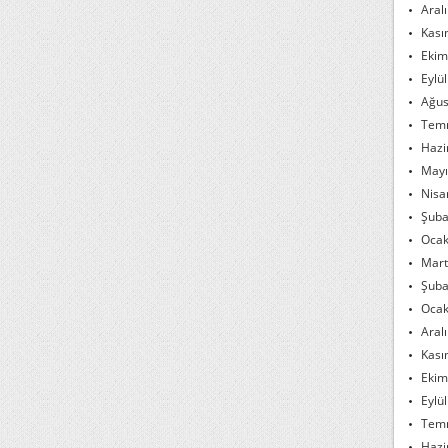
Aral
Kası
Ekim
Eylü
Ağus
Tem
Hazi
Mayı
Nisa
Şuba
Ocak
Mart
Şuba
Ocak
Aral
Kası
Ekim
Eylü
Tem
Hazi