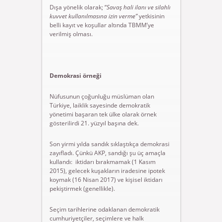
Dışa yönelik olarak; “
Savaş hali ilanı ve silahlı
kuvvet kullanılmasına izin verme”
yetkisinin
belli kayıt ve koşullar altında TBMM’ye
verilmiş olması.
Demokrasi örneği
Nüfusunun çoğunluğu müslüman olan
Türkiye, laiklik sayesinde demokratik
yönetimi başaran tek ülke olarak örnek
gösterilirdi 21. yüzyıl başına dek.
Son yirmi yılda sandık sıklaştıkça demokrasi
zayıfladı. Çünkü AKP, sandığı şu üç amaçla
kullandı: iktidarı bırakmamak (1 Kasım
2015), gelecek kuşakların iradesine ipotek
koymak (16 Nisan 2017) ve kişisel iktidarı
pekiştirmek (genellikle).
Seçim tarihlerine odaklanan demokratik
cumhuriyetçiler, seçimlere ve halk