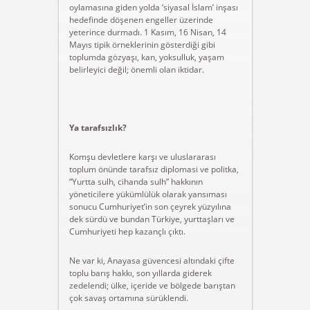
oylamasına giden yolda ‘siyasal İslam’ inşası
hedefinde döşenen engeller üzerinde
yeterince durmadı. 1 Kasım, 16 Nisan, 14
Mayıs tipik örneklerinin gösterdiği gibi
toplumda gözyaşı, kan, yoksulluk, yaşam
belirleyici değil; önemli olan iktidar.
Ya tarafsızlık?
Komşu devletlere karşı ve uluslararası
toplum önünde tarafsız diplomasi ve politka,
“Yurtta sulh, cihanda sulh” hakkının
yöneticilere yükümlülük olarak yansıması
sonucu Cumhuriyet’in son çeyrek yüzyılına
dek sürdü ve bundan Türkiye, yurttaşları ve
Cumhuriyeti hep kazançlı çıktı.
Ne var ki, Anayasa güvencesi altındaki çifte
toplu barış hakkı, son yıllarda giderek
zedelendi; ülke, içeride ve bölgede barıştan
çok savaş ortamına sürüklendi.