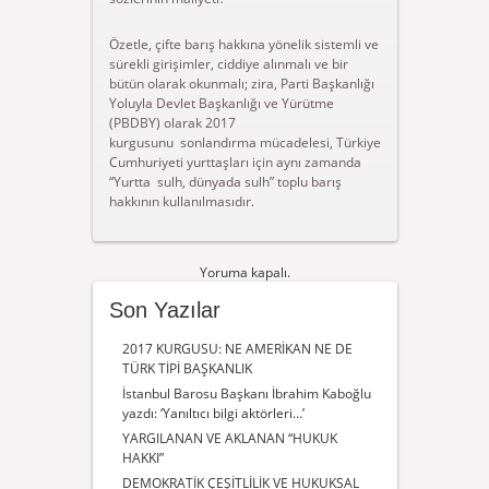
Özetle, çifte barış hakkına yönelik sistemli ve
sürekli girişimler, ciddiye alınmalı ve bir
bütün olarak okunmalı; zira, Parti Başkanlığı
Yoluyla Devlet Başkanlığı ve Yürütme
(PBDBY) olarak 2017
kurgusunu sonlandırma mücadelesi, Türkiye
Cumhuriyeti yurttaşları için aynı zamanda
“Yurtta sulh, dünyada sulh” toplu barış
hakkının kullanılmasıdır.
Yoruma kapalı.
Son Yazılar
2017 KURGUSU: NE AMERİKAN NE DE
TÜRK TİPİ BAŞKANLIK
İstanbul Barosu Başkanı İbrahim Kaboğlu
yazdı: ‘Yanıltıcı bilgi aktörleri…’
YARGILANAN VE AKLANAN “HUKUK
HAKKI”
DEMOKRATİK ÇEŞİTLİLİK VE HUKUKSAL