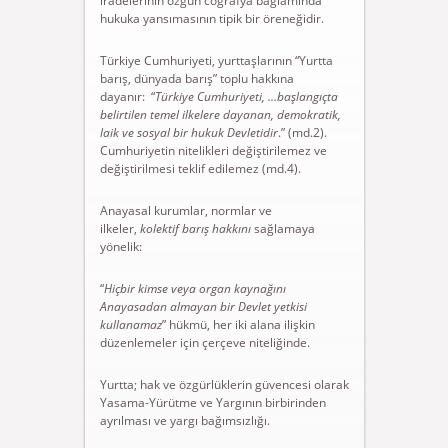
iradelerinin özgün coğrafya bağlamında
hukuka yansımasının tipik bir öreneğidir.
Türkiye Cumhuriyeti, yurttaşlarının “Yurtta
barış, dünyada barış” toplu hakkına
dayanır: “
Türkiye Cumhuriyeti, …başlangıçta
belirtilen temel ilkelere dayanan, demokratik,
laik ve sosyal bir hukuk Devletidir
.” (md.2).
Cumhuriyetin nitelikleri değiştirilemez ve
değiştirilmesi teklif edilemez (md.4).
Anayasal kurumlar, normlar ve
ilkeler,
kolektif barış hakkını
sağlamaya
yönelik:
“
Hiçbir kimse veya organ kaynağını
Anayasadan almayan bir Devlet yetkisi
kullanamaz
” hükmü, her iki alana ilişkin
düzenlemeler için çerçeve niteliğinde.
Yurtta; hak ve özgürlüklerin güvencesi olarak
Yasama-Yürütme ve Yargının birbirinden
ayrılması ve yargı bağımsızlığı.