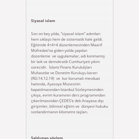
Siyasal islam
Son on beş yılda, “siyasal islam” adımları
hem sıklaştı hem de sistematik hale geldi.
Eğitimde 4+4+4 düzenlemesinden Maarif
Müfredatı’na giden yolda yapılan
düzenleme ve uygulamalar, adı konmamış
bir laik ve demokratik Cumhuriyeti yıkım
sürecidir. İslami Finans Kurululşları
Muhasebe ve Denetim Kuruluşu kararı
(RG:14.12.19) ve kur korumalı mevduat
hattında, Ayasoya Müzesinin
kapatılmasından İstanbul Sözleşmesinden
çıkışa, evrim kuramının ders programından
çıkarılmasından ÇEDES’e dek Anayasa dışı
girişimler, bilimsel eğitim ve dünyevi hukuku
sonlandırmanın kilometre taşları.
Saldırgan söylem