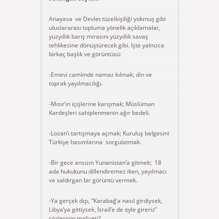
Anayasa ve Devlet tüzelkişiliği yokmuş gibi
uluslararası topluma yönelik açıklamalar,
yüzyıllık barış mirasını yüzyıllık savaş
tehlikesine dönüştürecek gibi. İşte yalnızca
birkaç başlık ve görüntüsü:
-Emevi camiinde namaz kılmak; din ve
toprak yayılmacılığı.
-Mısır’ın içişlerine karışmak; Müslüman
Kardeşleri sahiplenmenin ağır bedeli.
-Lozan’ı tartışmaya açmak; Kuruluş belgesini
Türkiye hasımlarına sorgulatmak.
-Bir gece ansızın Yunanistan’a gitmek; 18
ada hukukunu dillendiremez iken, yayılmacı
ve saldırgan bir görüntü vermek.
-Ya gerçek dışı, “Karabağ’a nasıl girdiysek,
Libya’ya gittiysek, İsrail’e de öyle gireriz”
sözlerinin maliyeti?