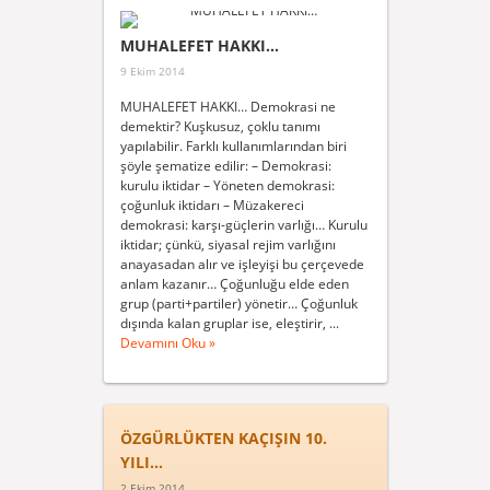
MUHALEFET HAKKI…
9 Ekim 2014
MUHALEFET HAKKI… Demokrasi ne
demektir? Kuşkusuz, çoklu tanımı
yapılabilir. Farklı kullanımlarından biri
şöyle şematize edilir: – Demokrasi:
kurulu iktidar – Yöneten demokrasi:
çoğunluk iktidarı – Müzakereci
demokrasi: karşı-güçlerin varlığı… Kurulu
iktidar; çünkü, siyasal rejim varlığını
anayasadan alır ve işleyişi bu çerçevede
anlam kazanır… Çoğunluğu elde eden
grup (parti+partiler) yönetir… Çoğunluk
dışında kalan gruplar ise, eleştirir, ...
Devamını Oku »
ÖZGÜRLÜKTEN KAÇIŞIN 10.
YILI…
2 Ekim 2014