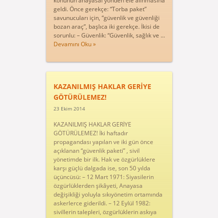
konunun anayasal yönden ele alınmasına
geldi. Önce gerekçe: “Torba paket”
savunucuları için, “güvenlik ve güvenliği
bozan araç”, başlıca iki gerekçe. İkisi de
sorunlu: – Güvenlik: “Güvenlik, sağlık ve ...
Devamını Oku »
KAZANILMIŞ HAKLAR GERİYE
GÖTÜRÜLEMEZ!
23 Ekim 2014
KAZANILMIŞ HAKLAR GERİYE
GÖTÜRÜLEMEZ! İki haftadır
propagandası yapılan ve iki gün önce
açıklanan “güvenlik paketi” , sivil
yönetimde bir ilk. Hak ve özgürlüklere
karşı güçlü dalgada ise, son 50 yılda
üçüncüsü: – 12 Mart 1971: Siyasilerin
özgürlüklerden şikâyeti, Anayasa
değişikliği yoluyla sıkıyönetim ortamında
askerlerce giderildi. – 12 Eylül 1982:
sivillerin talepleri, özgürlüklerin askıya