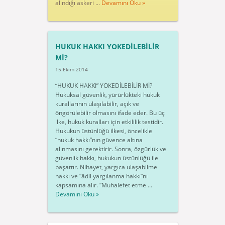
alındığı askeri ...
Devamını Oku »
HUKUK HAKKI YOKEDİLEBİLİR
Mİ?
15 Ekim 2014
“HUKUK HAKKI” YOKEDİLEBİLİR Mİ?
Hukuksal güvenlik, yürürlükteki hukuk
kurallarının ulaşılabilir, açık ve
öngörülebilir olmasını ifade eder. Bu üç
ilke, hukuk kuralları için etkililik testidir.
Hukukun üstünlüğü ilkesi, öncelikle
“hukuk hakkı”nın güvence altına
alınmasını gerektirir. Sonra, özgürlük ve
güvenlik hakkı, hukukun üstünlüğü ile
başattır. Nihayet, yargıca ulaşabilme
hakkı ve “âdil yargılanma hakkı”nı
kapsamına alır. “Muhalefet etme ...
Devamını Oku »