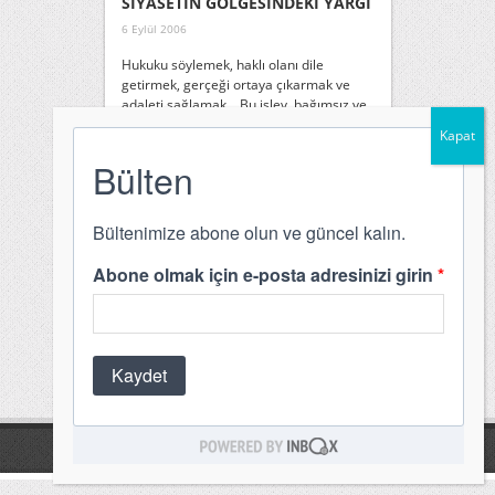
SİYASETİN GÖLGESİNDEKİ YARGI
6 Eylül 2006
Hukuku söylemek, haklı olanı dile
getirmek, gerçeği ortaya çıkarmak ve
adaleti sağlamak… Bu işlev, bağımsız ve
tarafsız bir yargı erkince yerine getirilir.
Ne var ki, hukuku uygulamak kadar,
yapmak da önemli. Kural koymak, siyasal
organların işi, şu iki kayıtla: Hukuk
uygulayıcılarını yapım sürecinden
dışlamamak ve sonrasında
uygulayıcıların görevine müdahale
etmemek. Yapım, siyasal ve demokratik
bir ...
Devamını Oku »