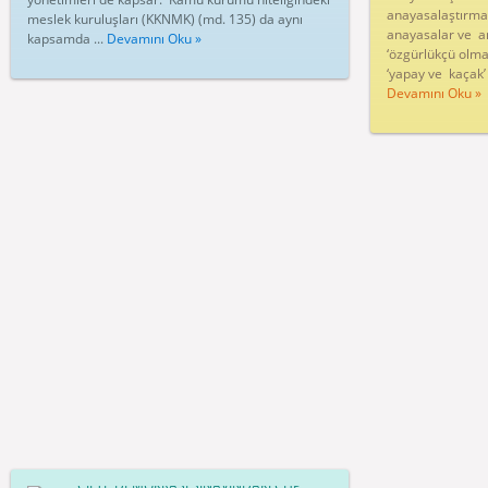
anayasalaştırma
meslek kuruluşları (KKNMK) (md. 135) da aynı
anayasalar ve an
kapsamda ...
Devamını Oku »
‘özgürlükçü olmay
‘yapay ve kaçak’ 
Devamını Oku »