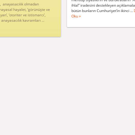
, anayasacılık olmadan
ihlal” iradesini destekleyen açıklamalar
ayasal hayalet, ‘görünüşte ve
bütün bunların Cumhuriyet’in ikinci ...
an’, ‘otoriter ve istismarcı’,
Oku »
anayasacılık kavramları ...