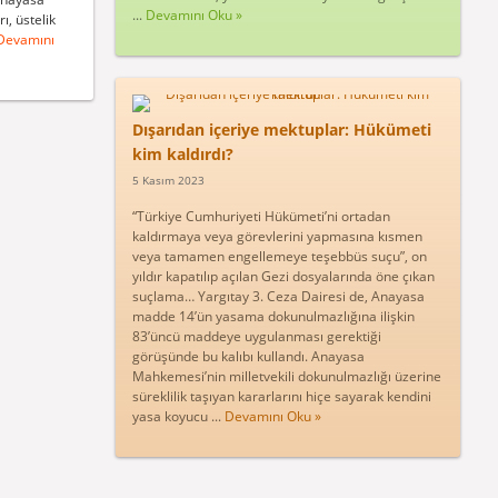
...
Devamını Oku »
ı, üstelik
Devamını
Dışarıdan içeriye mektuplar: Hükümeti
kim kaldırdı?
5 Kasım 2023
“Türkiye Cumhuriyeti Hükümeti’ni ortadan
kaldırmaya veya görevlerini yapmasına kısmen
veya tamamen engellemeye teşebbüs suçu”, on
yıldır kapatılıp açılan Gezi dosyalarında öne çıkan
suçlama… Yargıtay 3. Ceza Dairesi de, Anayasa
madde 14’ün yasama dokunulmazlığına ilişkin
83’üncü maddeye uygulanması gerektiği
görüşünde bu kalıbı kullandı. Anayasa
Mahkemesi’nin milletvekili dokunulmazlığı üzerine
süreklilik taşıyan kararlarını hiçe sayarak kendini
yasa koyucu ...
Devamını Oku »