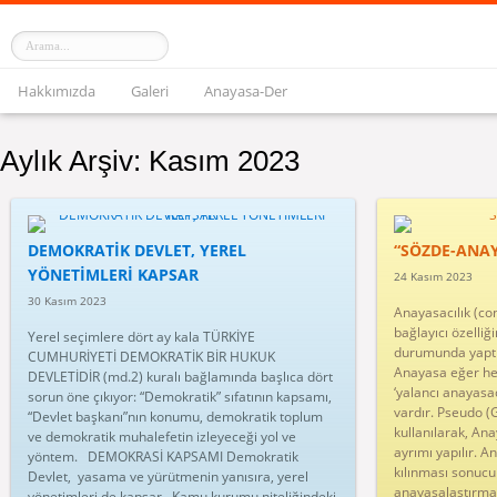
Hakkımızda
Galeri
Anayasa-Der
Aylık Arşiv:
Kasım 2023
DEMOKRATİK DEVLET, YEREL
“SÖZDE-ANAY
YÖNETİMLERİ KAPSAR
24 Kasım 2023
30 Kasım 2023
Anayasacılık (co
bağlayıcı özelliği
Yerel seçimlere dört ay kala TÜRKİYE
durumunda yaptı
CUMHURİYETİ DEMOKRATİK BİR HUKUK
Anayasa eğer he
DEVLETİDİR (md.2) kuralı bağlamında başlıca dört
‘yalancı anayasac
sorun öne çıkıyor: “Demokratik” sıfatının kapsamı,
vardır. Pseudo (G
“Devlet başkanı”nın konumu, demokratik toplum
kullanılarak, Ana
ve demokratik muhalefetin izleyeceği yol ve
ayrımı yapılır. A
yöntem. DEMOKRASİ KAPSAMI Demokratik
kılınması sonuc
Devlet, yasama ve yürütmenin yanısıra, yerel
anayasalaştırma
yönetimleri de kapsar. Kamu kurumu niteliğindeki