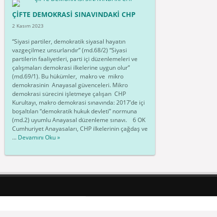
ÇİFTE DEMOKRASİ SINAVINDAKİ CHP
2 Kasım 2023
“Siyasi partiler, demokratik siyasal hayatın
vazgeçilmez unsurlarıdır” (md.68/2) “Siyasi
partilerin faaliyetleri, parti içi düzenlemeleri ve
çalışmaları demokrasi ilkelerine uygun olur”
(md.69/1). Bu hükümler, makro ve mikro
demokrasinin Anayasal güvenceleri. Mikro
demokrasi sürecini işletmeye çalışan CHP
Kurultayı, makro demokrasi sınavında: 2017’de içi
boşaltılan “demokratik hukuk devleti” normuna
(md.2) uyumlu Anayasal düzenleme sınavı. 6 OK
Cumhuriyet Anayasaları, CHP ilkelerinin çağdaş ve
...
Devamını Oku »