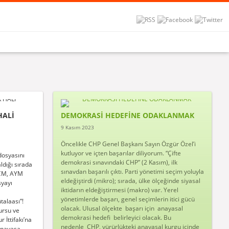
HALİ
DEMOKRASİ HEDEFİNE ODAKLANMAK
9 Kasım 2023
Öncelikle CHP Genel Başkanı Sayın Özgür Özel’i
kutluyor ve içten başarılar diliyorum. “Çifte
dosyasını
demokrasi sınavındaki CHP” (2 Kasım), ilk
ldığı sırada
sınavdan başarılı çıktı. Parti yönetimi seçim yoluyla
ACM, AYM
eldeğiştirdi (mikro); sırada, ülke ölçeğinde siyasal
syayı
iktidarın eldeğiştirmesi (makro) var. Yerel
yönetimlerde başarı, genel seçimlerin itici gücü
alaası”!
olacak. Ulusal ölçekte başarı için anayasal
ursu ve
demokrasi hedefi belirleyici olacak. Bu
İttifakı’na
nedenle CHP, yürürlükteki anayasal kurgu içinde
“Anayasa