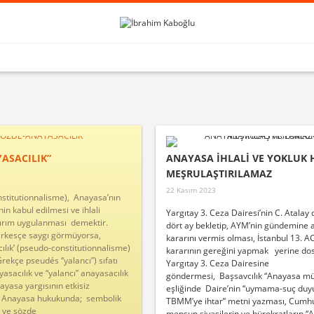
ASACILIK”
ANAYASA İHLALİ VE YOKLUK 
MEŞRULAŞTIRILAMAZ
22 Kasım 2023
nstitutionnalisme), Anayasa’nın
nin kabul edilmesi ve ihlali
Yargıtay 3. Ceza Dairesi’nin C. Atalay 
rım uygulanması demektir.
dört ay bekletip, AYM’nin gündemine a
rkesçe saygı görmüyorsa,
kararını vermis olması, İstanbul 13. 
ılık’ (pseudo-constitutionnalisme)
kararının gereğini yapmak yerine do
rekçe pseudés “yalancı”) sıfatı
Yargıtay 3. Ceza Dairesine
yasacılık ve “yalancı” anayasacılık
göndermesi, Başsavcılık “Anayasa müt
nayasa yargısının etkisiz
eşliğinde Daire’nin “uymama-suç duy
u Anayasa hukukunda; sembolik
TBMM’ye ihtar” metni yazması, Cumhur 
 ve sözde
mensup siyasilerin ve bürokratların 